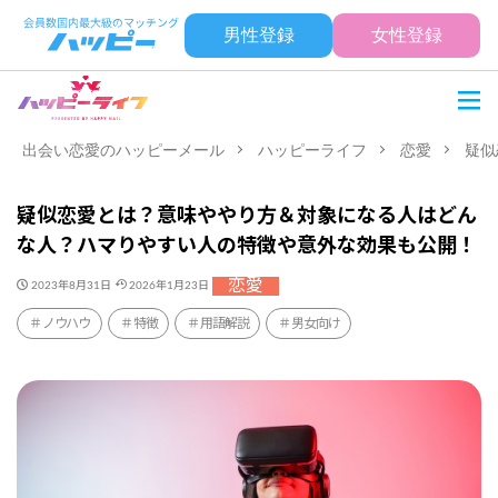
男性登録
女性登録
出会い恋愛のハッピーメール
ハッピーライフ
恋愛
疑似
疑似恋愛とは？意味ややり方＆対象になる人はどん
な人？ハマりやすい人の特徴や意外な効果も公開！
恋愛
2023年8月31日
2026年1月23日
ノウハウ
特徴
用語解説
男女向け