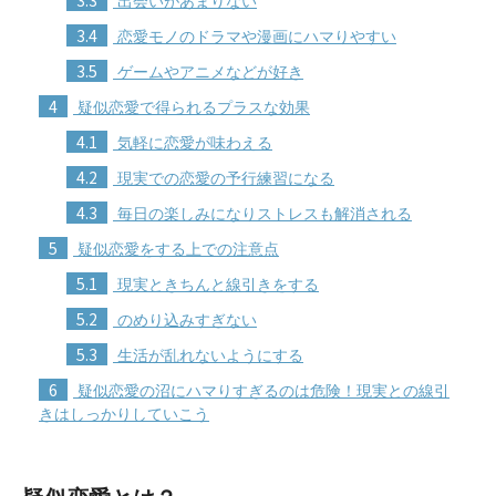
3.3
出会いがあまりない
3.4
恋愛モノのドラマや漫画にハマりやすい
3.5
ゲームやアニメなどが好き
4
疑似恋愛で得られるプラスな効果
4.1
気軽に恋愛が味わえる
4.2
現実での恋愛の予行練習になる
4.3
毎日の楽しみになりストレスも解消される
5
疑似恋愛をする上での注意点
5.1
現実ときちんと線引きをする
5.2
のめり込みすぎない
5.3
生活が乱れないようにする
6
疑似恋愛の沼にハマりすぎるのは危険！現実との線引
きはしっかりしていこう