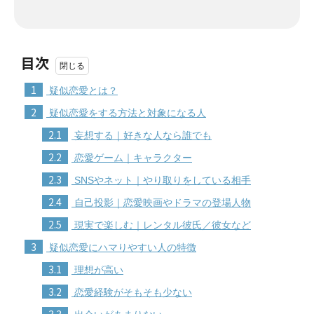
目次
1
疑似恋愛とは？
2
疑似恋愛をする方法と対象になる人
2.1
妄想する｜好きな人なら誰でも
2.2
恋愛ゲーム｜キャラクター
2.3
SNSやネット｜やり取りをしている相手
2.4
自己投影｜恋愛映画やドラマの登場人物
2.5
現実で楽しむ｜レンタル彼氏／彼女など
3
疑似恋愛にハマりやすい人の特徴
3.1
理想が高い
3.2
恋愛経験がそもそも少ない