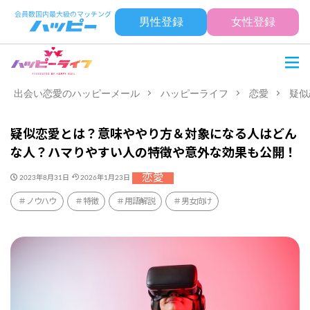
男性登録
女性登録
出会い恋愛のハッピーメール
ハッピーライフ
恋愛
疑似
疑似恋愛とは？意味ややり方＆対象になる人はどん
な人？ハマりやすい人の特徴や意外な効果も公開！
恋愛
2023年8月31日
2026年1月23日
ノウハウ
特徴
用語解説
男女向け