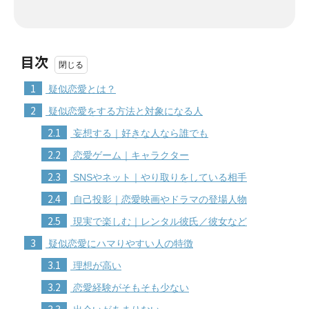
目次
1
疑似恋愛とは？
2
疑似恋愛をする方法と対象になる人
2.1
妄想する｜好きな人なら誰でも
2.2
恋愛ゲーム｜キャラクター
2.3
SNSやネット｜やり取りをしている相手
2.4
自己投影｜恋愛映画やドラマの登場人物
2.5
現実で楽しむ｜レンタル彼氏／彼女など
3
疑似恋愛にハマりやすい人の特徴
3.1
理想が高い
3.2
恋愛経験がそもそも少ない