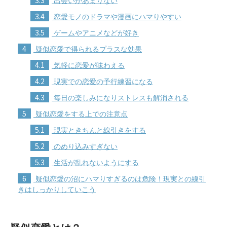
3.3
出会いがあまりない
3.4
恋愛モノのドラマや漫画にハマりやすい
3.5
ゲームやアニメなどが好き
4
疑似恋愛で得られるプラスな効果
4.1
気軽に恋愛が味わえる
4.2
現実での恋愛の予行練習になる
4.3
毎日の楽しみになりストレスも解消される
5
疑似恋愛をする上での注意点
5.1
現実ときちんと線引きをする
5.2
のめり込みすぎない
5.3
生活が乱れないようにする
6
疑似恋愛の沼にハマりすぎるのは危険！現実との線引
きはしっかりしていこう