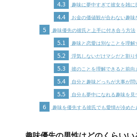
4.3
趣味に夢中すぎて彼女を雑に
4.4
お金の価値観が合わない趣味
5
趣味優先の彼氏と上手に付き合う方法
5.1
趣味と恋愛は別なことを理解
5.2
浮気しないだけマシだと割り
5.3
彼のことを理解できると前向
5.4
自分と趣味どっちが大事が問
5.5
自分も夢中になれる趣味を見
6
趣味を優先する彼氏でも愛情が冷めた
趣味優先の男性はどのくらいい