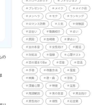
パワースポット
ファッション
プレゼント
メイク
メイク術
メンヘラ
モテ
ランキング
ロマンス詐欺
人気
体験談
出会い
動画紹介
占い
原因
吉崎綾
夢占い
女の本音
女性向け
婚活
対処法
復縁
心理テスト
もの
恋の溜まりBar
恋愛
恋活
手相
改善方法
星座
ま
映画
歌・曲
浮気
深層心理
特徴
生態
用語解説
男の本音
男女向け
男性向け
相性
石言葉
折り