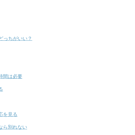
どっちがいい？
時間は必要
る
応を見る
なら別れない