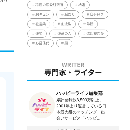
秘密の恋愛研究所
結婚
胸キュン
脈あり
自分磨き
花言葉
血液型
診断
運勢
運命の人
遠距離恋愛
野呂佳代
顔
専門家・ライター
ハッピーライフ編集部
累計登録数3,500万以上、
2001年より運営している日
本最大級のマッチング・出
会いサービス「ハッピ...