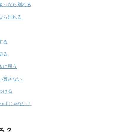
扱うなら別れる
なら別れる
する
切る
きに思う
い質さない
つける
わけじゃない！
る？