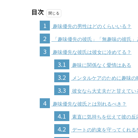
目次
1
趣味優先の男性はどのくらいいる？
2
「趣味優先の彼氏」「無趣味の彼氏」
3
趣味優先な彼氏は彼女に冷めてる？
3.1
趣味に関係なく愛情はある
3.2
メンタルケアのために趣味の
3.3
彼女なら大丈夫だと甘えてい
4
趣味優先な彼氏とは別れるべき？
4.1
素直に気持ちを伝えて彼の反
4.2
デートの約束を守ってくれる