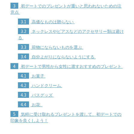
3
初デートでのプレゼントが重いと思われないための注
意点
3.1
高価なものは贈らない
3.2
ネックレスやピアスなどのアクセサリー類は避け
る
3.3
荷物にならないものを選ぶ
3.4
自分よがりにならないようにする
4
初デートで男性から女性に渡すおすすめのプレゼント
4.1
お菓子
4.2
ハンドクリーム
4.3
バスグッズ
4.4
お花
5
気軽に受け取れるプレゼントを渡して、初デートでの
印象を良くしよう！