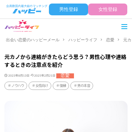
男性登録
女性登録
出会い恋愛のハッピーメール
ハッピーライフ
恋愛
元カ
元カノから連絡がきたらどう思う？男性心理や連絡
するときの注意点を紹介
恋愛
2023年8月13日
2025年2月21日
ノウハウ
女性向け
復縁
男の本音