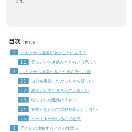
ょう。
目次
1
元カノから連絡がきたことはある？
1.1
元カノから連絡がきたらどう思う？
2
元カノから連絡がきたときの男性心理
2.1
自分も復縁したかったから嬉しい
2.2
友達として付き合っていきたい
2.3
暇つぶしの連絡はうざい
2.4
好意がないので誤解を招いたくない
2.5
パートナーがいるので迷惑
3
元カレに連絡するときの注意点