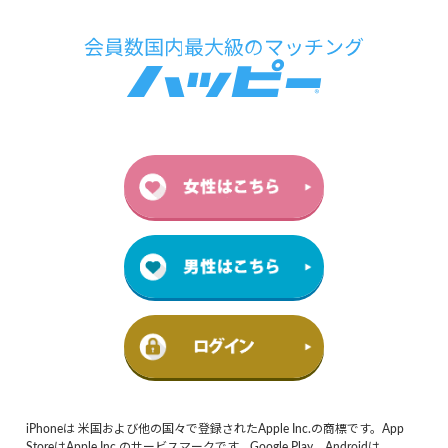
iPhoneは 米国および他の国々で登録されたApple Inc.の商標です。App
StoreはApple Inc.のサービスマークです。Google Play、Androidは、