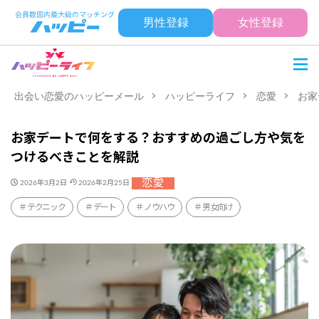
男性登録
女性登録
出会い恋愛のハッピーメール
ハッピーライフ
恋愛
お家
お家デートで何をする？おすすめの過ごし方や気を
つけるべきことを解説
恋愛
2026年3月2日
2026年2月25日
テクニック
デート
ノウハウ
男女向け