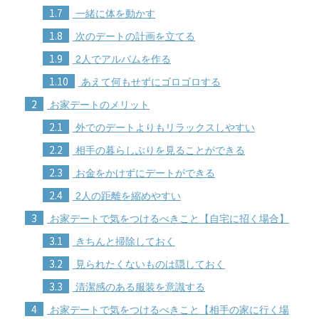
1.7
一緒に体を動かす
1.8
次のデートの計画を立てる
1.9
2人でアルバムを作る
1.10
あえて何もせずにゴロゴロする
2
お家デートのメリット
2.1
外でのデートよりもリラックスしやすい
2.2
相手の暮らしぶりを見ることができる
2.3
お金をかけずにデートができる
2.4
2人の距離を縮めやすい
3
お家デートで気をつけるべきこと【自宅に招く場合】
3.1
きちんと掃除しておく
3.2
見られたくないものは隠しておく
3.3
清潔感のある服装を意識する
4
お家デートで気をつけるべきこと【相手の家に行く場