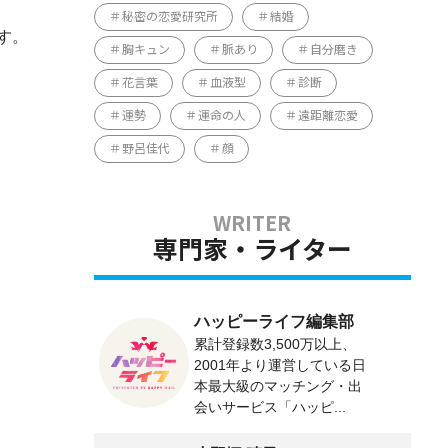
秘密の恋愛研究所
結婚
す。
胸キュン
脈あり
自分磨き
花言葉
血液型
診断
運勢
運命の人
遠距離恋愛
野呂佳代
顔
専門家・ライター
ハッピーライフ編集部
累計登録数3,500万以上、
2001年より運営している日
本最大級のマッチング・出
会いサービス「ハッピ...