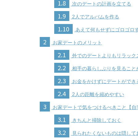
1.8
次のデートの計画を立てる
1.9
2人でアルバムを作る
1.10
あえて何もせずにゴロゴロ
2
お家デートのメリット
2.1
外でのデートよりもリラック
2.2
相手の暮らしぶりを見ること
2.3
お金をかけずにデートができ
2.4
2人の距離を縮めやすい
3
お家デートで気をつけるべきこと【自
3.1
きちんと掃除しておく
3.2
見られたくないものは隠して