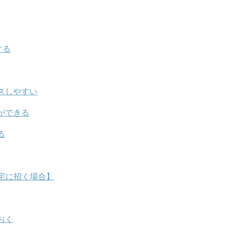
する
スしやすい
ができる
る
宅に招く場合】
おく