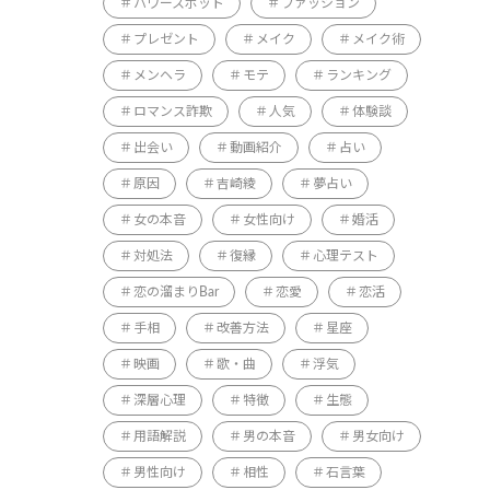
パワースポット
ファッション
プレゼント
メイク
メイク術
メンヘラ
モテ
ランキング
ロマンス詐欺
人気
体験談
出会い
動画紹介
占い
原因
吉崎綾
夢占い
女の本音
女性向け
婚活
対処法
復縁
心理テスト
恋の溜まりBar
恋愛
恋活
手相
改善方法
星座
映画
歌・曲
浮気
深層心理
特徴
生態
用語解説
男の本音
男女向け
男性向け
相性
石言葉