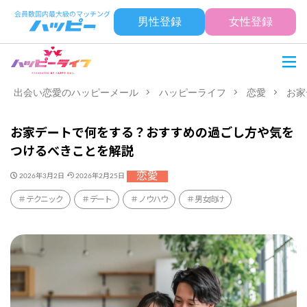
男性登録
女性登録
出会い恋愛のハッピーメール
ハッピーライフ
恋愛
お家
お家デートで何をする？おすすめの過ごし方や気を
つけるべきことを解説
恋愛
2026年3月2日
2026年2月25日
テクニック
デート
ノウハウ
男女向け