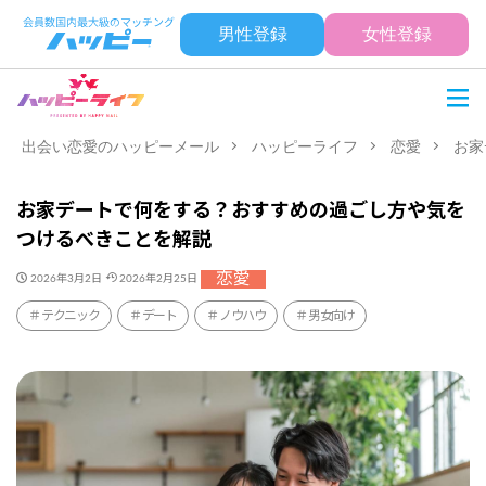
男性登録
女性登録
出会い恋愛のハッピーメール
ハッピーライフ
恋愛
お家
お家デートで何をする？おすすめの過ごし方や気を
つけるべきことを解説
恋愛
2026年3月2日
2026年2月25日
テクニック
デート
ノウハウ
男女向け