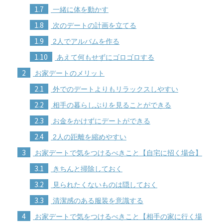
1.7
一緒に体を動かす
1.8
次のデートの計画を立てる
1.9
2人でアルバムを作る
1.10
あえて何もせずにゴロゴロする
2
お家デートのメリット
2.1
外でのデートよりもリラックスしやすい
2.2
相手の暮らしぶりを見ることができる
2.3
お金をかけずにデートができる
2.4
2人の距離を縮めやすい
3
お家デートで気をつけるべきこと【自宅に招く場合】
3.1
きちんと掃除しておく
3.2
見られたくないものは隠しておく
3.3
清潔感のある服装を意識する
4
お家デートで気をつけるべきこと【相手の家に行く場