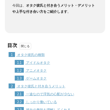
今回は、
オタク彼氏と付き合うメリット・デメリット
や上手な付き合い方をご紹介します
。
目次
1
オタク彼氏の種類
1.1
アイドルオタク
1.2
アニメオタク
1.3
ゲームオタク
2
オタク彼氏と付き合うメリット
2.1
一途なので浮気の心配が少ない
2.2
しっかり働いている
2.3
彼女の趣味を理解してくれる