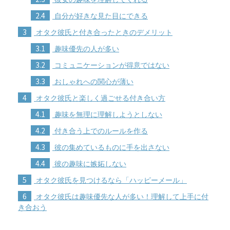
2.4
自分が好きな見た目にできる
3
オタク彼氏と付き合ったときのデメリット
3.1
趣味優先の人が多い
3.2
コミュニケーションが得意ではない
3.3
おしゃれへの関心が薄い
4
オタク彼氏と楽しく過ごせる付き合い方
4.1
趣味を無理に理解しようとしない
4.2
付き合う上でのルールを作る
4.3
彼の集めているものに手を出さない
4.4
彼の趣味に嫉妬しない
5
オタク彼氏を見つけるなら「ハッピーメール」
6
オタク彼氏は趣味優先な人が多い！理解して上手に付
き合おう