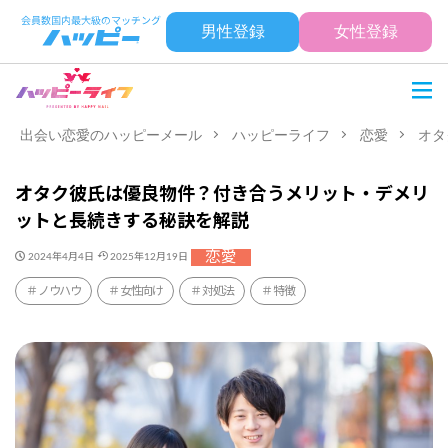
男性登録
女性登録
出会い恋愛のハッピーメール
ハッピーライフ
恋愛
オタ
オタク彼氏は優良物件？付き合うメリット・デメリ
ットと長続きする秘訣を解説
恋愛
2024年4月4日
2025年12月19日
ノウハウ
女性向け
対処法
特徴