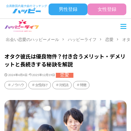
男性登録
女性登録
出会い恋愛のハッピーメール
ハッピーライフ
恋愛
オタ
オタク彼氏は優良物件？付き合うメリット・デメリ
ットと長続きする秘訣を解説
恋愛
2024年4月4日
2025年12月19日
ノウハウ
女性向け
対処法
特徴