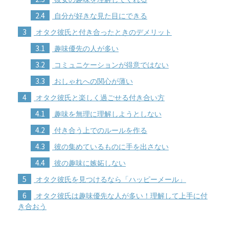
2.4
自分が好きな見た目にできる
3
オタク彼氏と付き合ったときのデメリット
3.1
趣味優先の人が多い
3.2
コミュニケーションが得意ではない
3.3
おしゃれへの関心が薄い
4
オタク彼氏と楽しく過ごせる付き合い方
4.1
趣味を無理に理解しようとしない
4.2
付き合う上でのルールを作る
4.3
彼の集めているものに手を出さない
4.4
彼の趣味に嫉妬しない
5
オタク彼氏を見つけるなら「ハッピーメール」
6
オタク彼氏は趣味優先な人が多い！理解して上手に付
き合おう