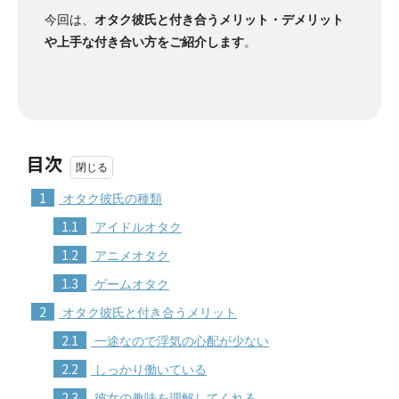
今回は、
オタク彼氏と付き合うメリット・デメリット
や上手な付き合い方をご紹介します
。
目次
1
オタク彼氏の種類
1.1
アイドルオタク
1.2
アニメオタク
1.3
ゲームオタク
2
オタク彼氏と付き合うメリット
2.1
一途なので浮気の心配が少ない
2.2
しっかり働いている
2.3
彼女の趣味を理解してくれる