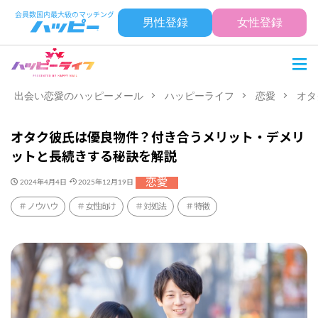
男性登録
女性登録
出会い恋愛のハッピーメール
ハッピーライフ
恋愛
オタ
オタク彼氏は優良物件？付き合うメリット・デメリ
ットと長続きする秘訣を解説
恋愛
2024年4月4日
2025年12月19日
ノウハウ
女性向け
対処法
特徴