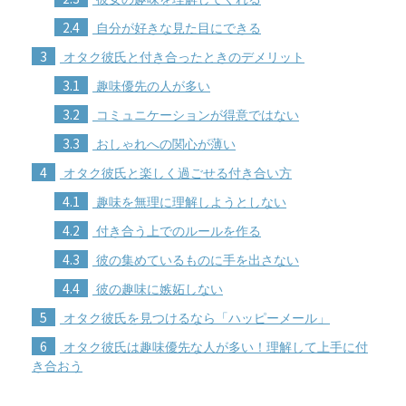
2.4
自分が好きな見た目にできる
3
オタク彼氏と付き合ったときのデメリット
3.1
趣味優先の人が多い
3.2
コミュニケーションが得意ではない
3.3
おしゃれへの関心が薄い
4
オタク彼氏と楽しく過ごせる付き合い方
4.1
趣味を無理に理解しようとしない
4.2
付き合う上でのルールを作る
4.3
彼の集めているものに手を出さない
4.4
彼の趣味に嫉妬しない
5
オタク彼氏を見つけるなら「ハッピーメール」
6
オタク彼氏は趣味優先な人が多い！理解して上手に付
き合おう