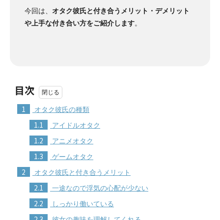
今回は、
オタク彼氏と付き合うメリット・デメリット
や上手な付き合い方をご紹介します
。
目次
1
オタク彼氏の種類
1.1
アイドルオタク
1.2
アニメオタク
1.3
ゲームオタク
2
オタク彼氏と付き合うメリット
2.1
一途なので浮気の心配が少ない
2.2
しっかり働いている
2.3
彼女の趣味を理解してくれる