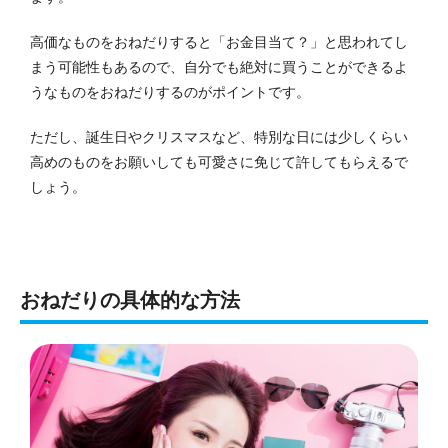
高価なものをおねだりすると「お金目当て？」と思われてし
まう可能性もあるので、自分でも絶対に買うことができるよ
うなものをおねだりするのがポイントです。
ただし、誕生日やクリスマスなど、特別な日には少しくらい
高めのものをお願いしても可愛さに免じて許してもらえるで
しょう。
おねだりの具体的な方法