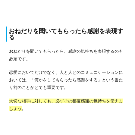
おねだりを聞いてもらったら感謝を表現す
る
おねだりを聞いてもらったら、感謝の気持ちを表現するのも
必須です。
恋愛においてだけでなく、人と人とのコミュニケーションに
おいては、「何かをしてもらったら感謝をする」という当た
り前のことがとても重要です。
大切な相手に対しても、必ずその都度感謝の気持ちを伝えま
しょう
。