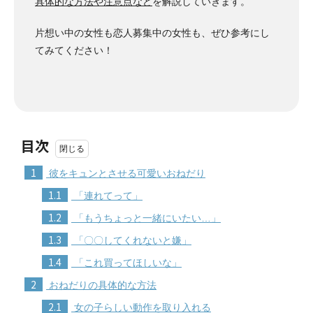
具体的な方法や注意点など
を解説していきます。
片想い中の女性も恋人募集中の女性も、ぜひ参考にし
てみてください！
目次
1
彼をキュンとさせる可愛いおねだり
1.1
「連れてって」
1.2
「もうちょっと一緒にいたい…」
1.3
「〇〇してくれないと嫌」
1.4
「これ買ってほしいな」
2
おねだりの具体的な方法
2.1
女の子らしい動作を取り入れる