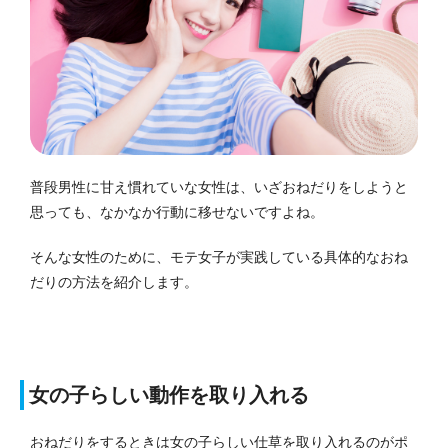
普段男性に甘え慣れていな女性は、いざおねだりをしようと
思っても、なかなか行動に移せないですよね。
そんな女性のために、モテ女子が実践している具体的なおね
だりの方法を紹介します。
女の子らしい動作を取り入れる
おねだりをするときは女の子らしい仕草を取り入れるのがポ