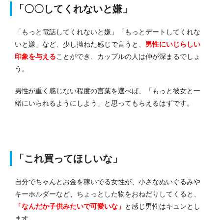
「〇〇してくれないと嫌」
「もっと電話してくれないと嫌」「もっとデートしてくれな
いと嫌」など、少し拗ねた感じで言うと、
男性にいじらしい
印象を与える
ことができ、カップルの人は仲が深まるでしょ
う。
男性が重く感じない程度の言葉を選べば、「もっと彼女と一
緒にいられるようにしよう」と思ってもらえるはずです。
「これ買ってほしいな」
自分でちゃんとお金を稼いでる女性が、小さなぬいぐるみや
キーホルダーなど、ちょっとした物をおねだりしてくると、
「なんだか子供みたいで可愛いな」
と感じ男性はキュンとし
ます。