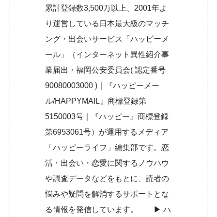
累計登録数3,500万以上、2001年よ
り運営している日本最大級のマッチ
ング・出会いサービス「ハッピーメ
ール」（インターネット異性紹介事
業届出・福岡公安委員会( 認定番号
90080003000 )｜『ハッピーメー
ル/HAPPYMAIL』商標登録第
5150003号｜『ハッピー』商標登録
第6953061号）が運用するメディア
「ハッピーライフ」編集部です。恋
活・出会い・恋愛に関するノウハウ
や調査データなどをもとに、読者の
悩みや疑問を解消するサポートとな
る情報を発信しています。 ▶︎
ハ