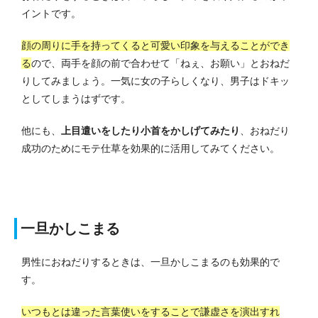
イントです。
顔の周りに手を持ってくると可愛い印象を与えることができ
る
ので、両手を顔の前で合わせて「ねぇ、お願い」とおねだ
りしてみましょう。一気に女の子らしくなり、男子はドキッ
としてしまうはずです。
他にも、
上目遣いをしたり小首をかしげてみたり
、おねだり
成功のためにモテ仕草を効果的に活用してみてください。
一旦かしこまる
男性におねだりするときは、一旦かしこまるのも効果的で
す。
いつもとは違った言葉使いをすることで謙虚さを演出すれ