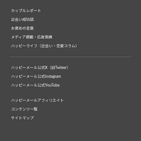
カップルレポート
出会い成功談
お褒めの言葉
メディア掲載・広告実績
ハッピーライフ（出会い・恋愛コラム）
ハッピーメール公式X（旧Twitter）
ハッピーメール公式instagram
ハッピーメール公式YouTube
ハッピーメールアフィリエイト
コンテンツ一覧
サイトマップ