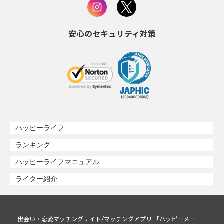
安心のセキュリティ対策
ハッピーライフ
ランキング
ハッピーライフマニュアル
ライター紹介
出会い・恋愛マッチングサイト/マッチングアプリ 「ハッピーメー