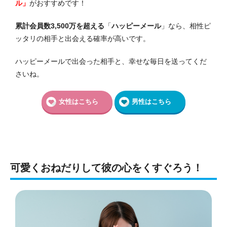
ル」
がおすすめです！
累計会員数3,500万を超える
「
ハッピーメール
」なら、相性ピ
ッタリの相手と出会える確率が高いです。
ハッピーメールで出会った相手と、幸せな毎日を送ってくだ
さいね。
女性はこちら
男性はこちら
可愛くおねだりして彼の心をくすぐろう！