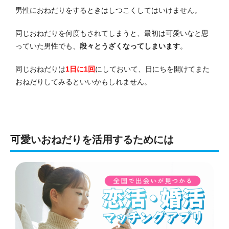
男性におねだりをするときはしつこくしてはいけません。
同じおねだりを何度もされてしまうと、最初は可愛いなと思
っていた男性でも、
段々とうざくなってしまいます
。
同じおねだりは
1日に1回
にしておいて、日にちを開けてまた
おねだりしてみるといいかもしれません。
可愛いおねだりを活用するためには