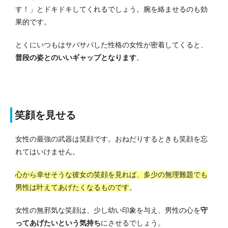
す！」とドキドキしてくれるでしょう。腕を絡ませるのも効
果的です。
とくにいつもはサバサバした性格の女性が密着してくると、
普段の姿とのいいギャップとなります
。
笑顔を見せる
女性の最強の武器は笑顔です。おねだりするときも笑顔を忘
れてはいけません。
心から幸せそうな彼女の笑顔を見れば、多少の無理難題でも
男性は叶えてあげたくなるものです
。
女性の無邪気な笑顔は、少し幼い印象を与え、男性の心を
守
ってあげたいという気持ち
にさせるでしょう。