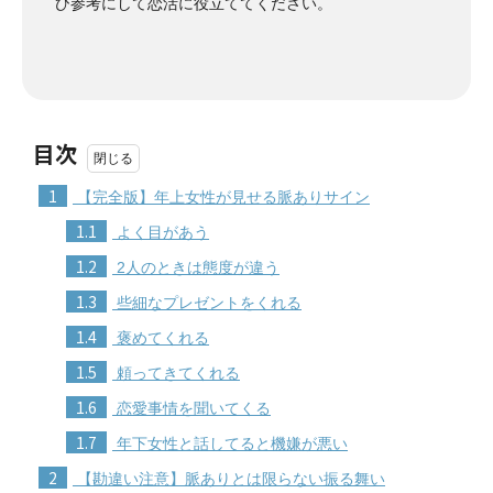
ひ参考にして恋活に役立ててください。
目次
1
【完全版】年上女性が見せる脈ありサイン
1.1
よく目があう
1.2
2人のときは態度が違う
1.3
些細なプレゼントをくれる
1.4
褒めてくれる
1.5
頼ってきてくれる
1.6
恋愛事情を聞いてくる
1.7
年下女性と話してると機嫌が悪い
2
【勘違い注意】脈ありとは限らない振る舞い