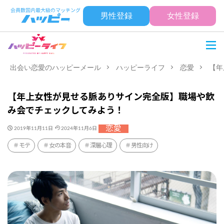
男性登録
女性登録
出会い恋愛のハッピーメール
ハッピーライフ
恋愛
【年
【年上女性が見せる脈ありサイン完全版】職場や飲
み会でチェックしてみよう！
恋愛
2019年11月11日
2024年11月6日
モテ
女の本音
深層心理
男性向け