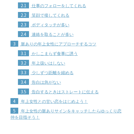
2.1
仕事のフォローをしてくれる
2.2
笑顔で接してくれる
2.3
ボディタッチが多い
2.4
連絡を取ることが多い
3
脈ありの年上女性にアプローチするコツ
3.1
かしこまらず食事に誘う
3.2
年上扱いはしない
3.3
少しずつ距離を縮める
3.4
告白は急がない
3.5
告白するときはストレートに伝える
4
年上女性との甘い恋をはじめよう！
5
年上女性の脈ありサインをキャッチしたらゆっくり恋
仲を目指そう！