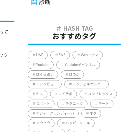
診断
って
おすすめタグ
ック
LINE
SNS
Webドラマ
Youtube
Youtubeチャンネル
ほくろ占い
ほのか
インタビュー
エンジェルナンバー
キス
コイラボ
コンプレックス
スポット
テクニック
デート
ナジャ・グランディーバ
ネタ
ノウハウ
ハッピーメール