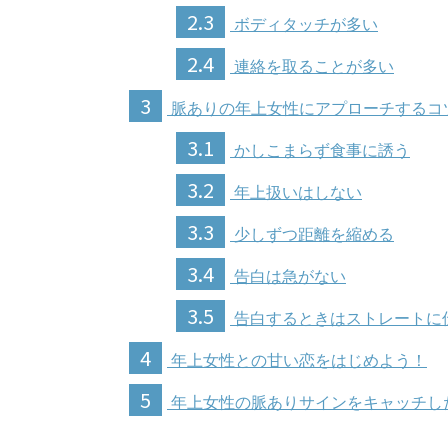
2.3
ボディタッチが多い
2.4
連絡を取ることが多い
3
脈ありの年上女性にアプローチするコ
3.1
かしこまらず食事に誘う
3.2
年上扱いはしない
3.3
少しずつ距離を縮める
3.4
告白は急がない
3.5
告白するときはストレートに
4
年上女性との甘い恋をはじめよう！
5
年上女性の脈ありサインをキャッチし