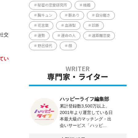
秘密の恋愛研究所
結婚
胸キュン
脈あり
自分磨き
花言葉
血液型
診断
社交
運勢
運命の人
遠距離恋愛
野呂佳代
顔
てい
専門家・ライター
ハッピーライフ編集部
累計登録数3,500万以上、
2001年より運営している日
本最大級のマッチング・出
会いサービス「ハッピ...