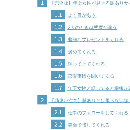
1
【完全版】年上女性が見せる脈ありサ
1.1
よく目があう
1.2
2人のときは態度が違う
1.3
些細なプレゼントをくれる
1.4
褒めてくれる
1.5
頼ってきてくれる
1.6
恋愛事情を聞いてくる
1.7
年下女性と話してると機嫌が
2
【勘違い注意】脈ありとは限らない振
2.1
仕事のフォローをしてくれる
2.2
笑顔で接してくれる