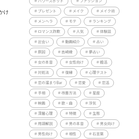
パワースポット
ファッション
かけ
プレゼント
メイク
メイク術
メンヘラ
モテ
ランキング
ロマンス詐欺
人気
体験談
出会い
動画紹介
占い
原因
吉崎綾
夢占い
女の本音
女性向け
婚活
対処法
復縁
心理テスト
恋の溜まりBar
恋愛
恋活
手相
改善方法
星座
映画
歌・曲
浮気
深層心理
特徴
生態
用語解説
男の本音
男女向け
男性向け
相性
石言葉