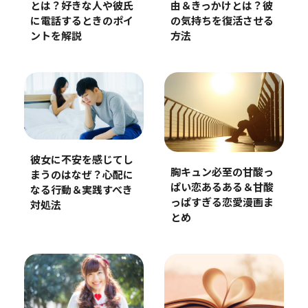
とは？好きな人や彼氏
由＆きっかけとは？彼
に電話するときのポイ
の気持ちを復活させる
ントを解説
方法
彼女に不安を感じてし
胸キュン必至の甘酸っ
まうのはなぜ？心配に
ぱい恋あるある＆甘酸
なる行動＆実践すべき
っぱすぎる恋愛漫画ま
対処法
とめ