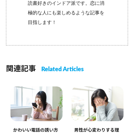
読書好きのインドア派です。恋に消
極的な人にも楽しめるような記事を
目指します！
関連記事
Related Articles
かわいい電話の誘い方
男性が心変わりする理