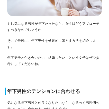
もし気になる男性が年下だったなら、女性はどうアプローチ
すべきなのでしょうか。
そこで最後に、年下男性を効果的に落とす方法を紹介しま
す。
年下男子と付き合いたい、結婚したい！という女子はぜひ参
考にしてくださいね。
年下男性のテンションに合わせる
気になる年下男性と仲良くなりたいなら、なるべく男性側の
テンションに合わせるのがおすすめです。