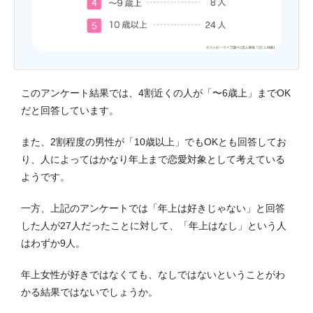
このアンケート結果では、4割近くの人が「〜6歳上」までOK
だと回答しています。
また、2割程度の男性が「10歳以上」でもOKとも回答してお
り、人によってはかなり年上まで恋愛対象として考えている
ようです。
一方、上記のアンケートでは「年上は好きじゃない」と回答
した人が27人だったことに対して、「年上はなし」という人
はわずか9人。
年上女性が好きではなくても、なしではないということがわ
かる結果ではないでしょうか。