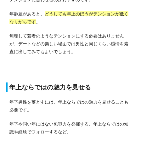
年齢差があると、
どうしても年上のほうがテンションが低く
なりがちです
。
無理して若者のようなテンションにする必要はありません
が、デートなどの楽しい場面では男性と同じくらい感情を素
直に出してみてもよいでしょう。
年上ならではの魅力を見せる
年下男性を落とすには、年上ならではの魅力を見せることも
必要です。
年下や同い年にはない包容力を発揮する、年上ならではの知
識や経験でフォローするなど、