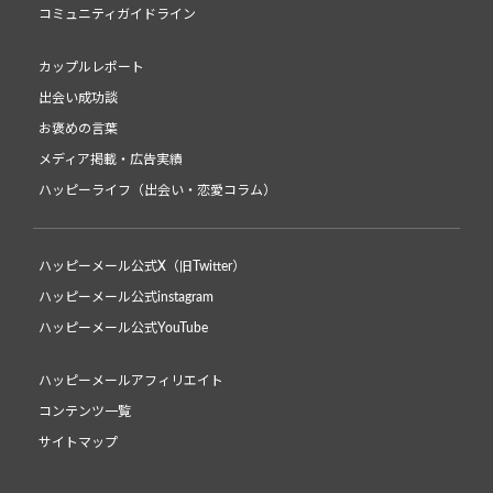
コミュニティガイドライン
カップルレポート
出会い成功談
お褒めの言葉
メディア掲載・広告実績
ハッピーライフ（出会い・恋愛コラム）
ハッピーメール公式X（旧Twitter）
ハッピーメール公式instagram
ハッピーメール公式YouTube
ハッピーメールアフィリエイト
コンテンツ一覧
サイトマップ