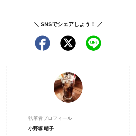
＼ SNSでシェアしよう！ ／
執筆者プロフィール
小野塚 晴子