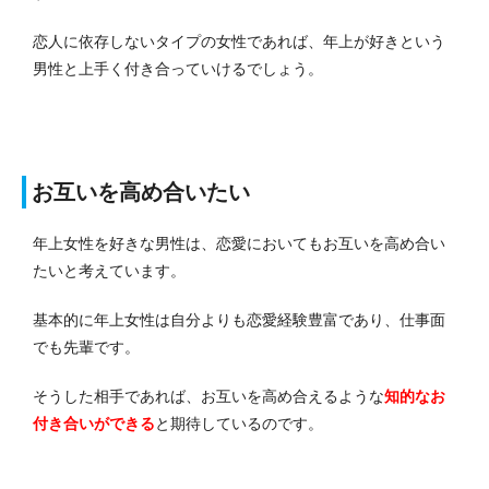
恋人に依存しないタイプの女性であれば、年上が好きという
男性と上手く付き合っていけるでしょう。
お互いを高め合いたい
年上女性を好きな男性は、恋愛においてもお互いを高め合い
たいと考えています。
基本的に年上女性は自分よりも恋愛経験豊富であり、仕事面
でも先輩です。
そうした相手であれば、お互いを高め合えるような
知的なお
付き合いができる
と期待しているのです。