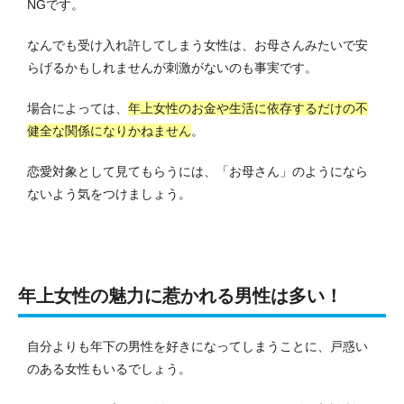
NGです。
なんでも受け入れ許してしまう女性は、お母さんみたいで安
らげるかもしれませんが刺激がないのも事実です。
場合によっては、
年上女性のお金や生活に依存するだけの不
健全な関係になりかねません
。
恋愛対象として見てもらうには、「お母さん」のようになら
ないよう気をつけましょう。
年上女性の魅力に惹かれる男性は多い！
自分よりも年下の男性を好きになってしまうことに、戸惑い
のある女性もいるでしょう。