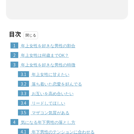
目次
1
年上女性を好きな男性の割合
2
年上女性は何歳までOK？
3
年上女性を好きな男性の特徴
3.1
年上女性に甘えたい
3.2
落ち着いた恋愛を好んでる
3.3
お互いを高め合いたい
3.4
リードしてほしい
3.5
マザコン気質がある
4
気になる年下男性の落とし方
4.1
年下男性のテンションに合わせる