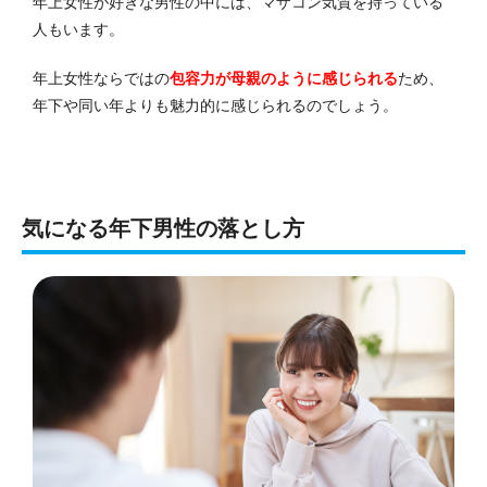
年上女性が好きな男性の中には、マザコン気質を持っている
人もいます。
年上女性ならではの
包容力が母親のように感じられる
ため、
年下や同い年よりも魅力的に感じられるのでしょう。
気になる年下男性の落とし方