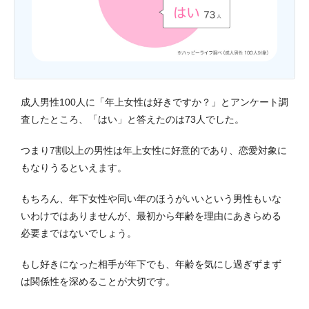
成人男性100人に「年上女性は好きですか？」とアンケート調
査したところ、「はい」と答えたのは73人でした。
つまり7割以上の男性は年上女性に好意的であり、恋愛対象に
もなりうるといえます。
もちろん、年下女性や同い年のほうがいいという男性もいな
いわけではありませんが、最初から年齢を理由にあきらめる
必要まではないでしょう。
もし好きになった相手が年下でも、年齢を気にし過ぎずまず
は関係性を深めることが大切です。