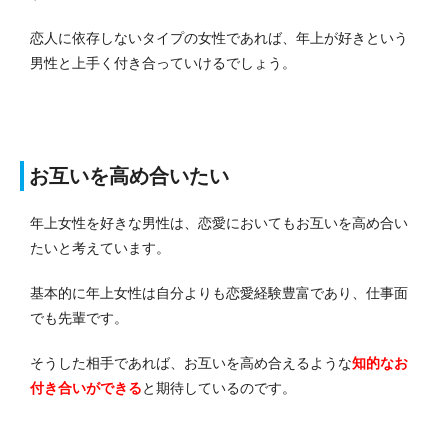
恋人に依存しないタイプの女性であれば、年上が好きという
男性と上手く付き合っていけるでしょう。
お互いを高め合いたい
年上女性を好きな男性は、恋愛においてもお互いを高め合い
たいと考えています。
基本的に年上女性は自分よりも恋愛経験豊富であり、仕事面
でも先輩です。
そうした相手であれば、お互いを高め合えるような
知的なお
付き合いができる
と期待しているのです。