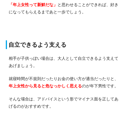
「年上女性って新鮮だな」
と思わせることができれば、好き
になってもらえるまであと一歩でしょう。
自立できるよう支える
相手が子供っぽい場合は、大人として自立できるよう支えて
あげましょう。
就寝時間が不規則だったりお金の使い方が適当だったりと、
年上女性から見ると危なっかしく思える
のが年下男性です。
そんな場合は、アドバイスという形でマイナス面を正してあ
げるのがおすすめです。