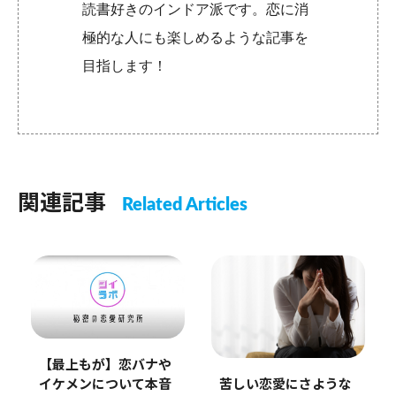
読書好きのインドア派です。恋に消
極的な人にも楽しめるような記事を
目指します！
関連記事
Related Articles
【最上もが】恋バナや
苦しい恋愛にさような
イケメンについて本音