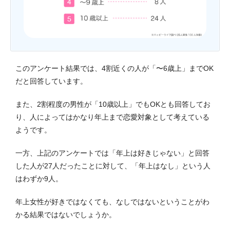
このアンケート結果では、4割近くの人が「〜6歳上」までOK
だと回答しています。
また、2割程度の男性が「10歳以上」でもOKとも回答してお
り、人によってはかなり年上まで恋愛対象として考えている
ようです。
一方、上記のアンケートでは「年上は好きじゃない」と回答
した人が27人だったことに対して、「年上はなし」という人
はわずか9人。
年上女性が好きではなくても、なしではないということがわ
かる結果ではないでしょうか。