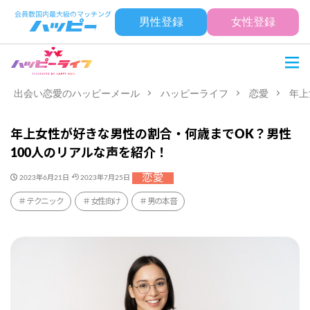
男性登録
女性登録
出会い恋愛のハッピーメール
ハッピーライフ
恋愛
年上
年上女性が好きな男性の割合・何歳までOK？男性
100人のリアルな声を紹介！
恋愛
2023年6月21日
2023年7月25日
テクニック
女性向け
男の本音