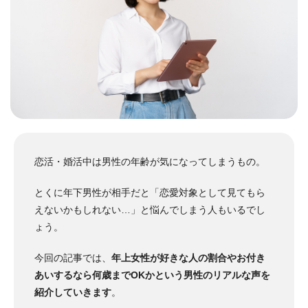
恋活・婚活中は男性の年齢が気になってしまうもの。
とくに年下男性が相手だと「恋愛対象として見てもら
えないかもしれない…」と悩んでしまう人もいるでし
ょう。
今回の記事では、
年上女性が好きな人の割合やお付き
あいするなら何歳までOKかという男性のリアルな声を
紹介していきます
。