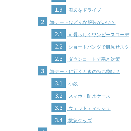
1.9
海辺をドライブ
2
海デートはどんな服装がいい？
2.1
可愛らしくワンピースコーデ
2.2
ショートパンツで肌見せスタ
2.3
ダウンコートで寒さ対策
3
海デートに行くときの持ち物は？
3.1
小銭
3.2
スマホ・防水ケース
3.3
ウェットティッシュ
3.4
救急グッズ