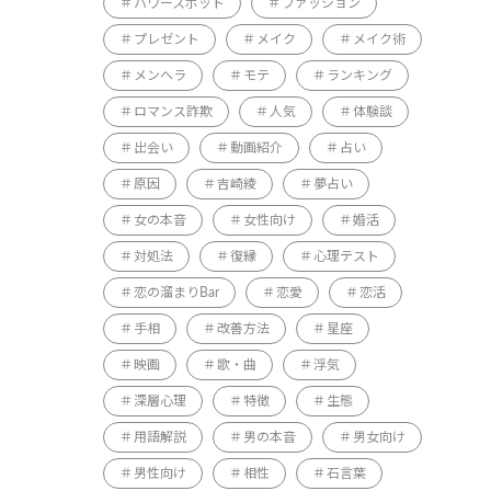
パワースポット
ファッション
プレゼント
メイク
メイク術
メンヘラ
モテ
ランキング
ロマンス詐欺
人気
体験談
出会い
動画紹介
占い
原因
吉崎綾
夢占い
女の本音
女性向け
婚活
対処法
復縁
心理テスト
恋の溜まりBar
恋愛
恋活
手相
改善方法
星座
映画
歌・曲
浮気
深層心理
特徴
生態
用語解説
男の本音
男女向け
男性向け
相性
石言葉