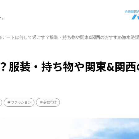
ト。
海デートは何して過ごす？服装・持ち物や関東&関西のおすすめ海水浴
？服装・持ち物や関東&関西
ファッション
男女向け