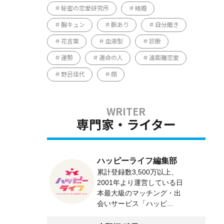
秘密の恋愛研究所
結婚
胸キュン
脈あり
自分磨き
花言葉
血液型
診断
運勢
運命の人
遠距離恋愛
野呂佳代
顔
専門家・ライター
ハッピーライフ編集部
累計登録数3,500万以上、
2001年より運営している日
本最大級のマッチング・出
会いサービス「ハッピ...