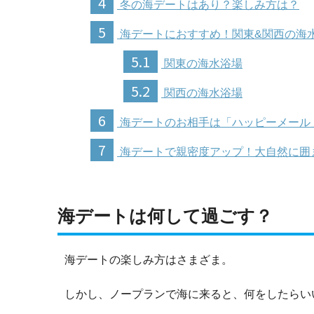
4
冬の海デートはあり？楽しみ方は？
5
海デートにおすすめ！関東&関西の海
5.1
関東の海水浴場
5.2
関西の海水浴場
6
海デートのお相手は「ハッピーメール
7
海デートで親密度アップ！大自然に囲
海デートは何して過ごす？
海デートの楽しみ方はさまざま。
しかし、ノープランで海に来ると、何をしたらい