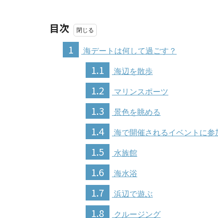
目次
1
海デートは何して過ごす？
1.1
海辺を散歩
1.2
マリンスポーツ
1.3
景色を眺める
1.4
海で開催されるイベントに参
1.5
水族館
1.6
海水浴
1.7
浜辺で遊ぶ
1.8
クルージング