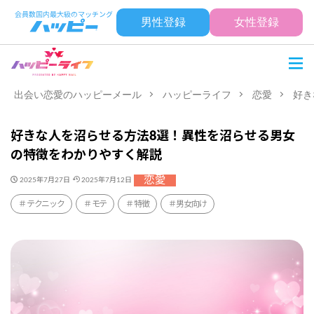
男性登録
女性登録
出会い恋愛のハッピーメール
ハッピーライフ
恋愛
好き
好きな人を沼らせる方法8選！異性を沼らせる男女
の特徴をわかりやすく解説
恋愛
2025年7月27日
2025年7月12日
テクニック
モテ
特徴
男女向け