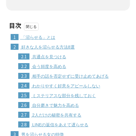
目次
1
「沼らせる」とは
2
好きな人を沼らせる方法8選
2.1
共通点を見つける
2.2
会う頻度を高める
2.3
相手の話を否定せずに受け止めてあげる
2.4
わかりやすく好意をアピールしない
2.5
ミステリアスな部分を残しておく
2.6
自分磨きで魅力を高める
2.7
2人だけの秘密を共有する
2.8
LINEの返信をあえて遅らせる
3
男を沼らせる女の特徴