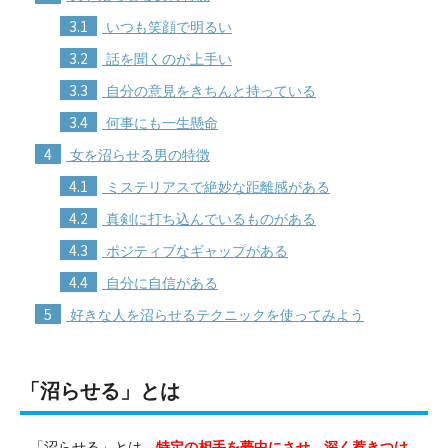
3.1
いつも笑顔で明るい
3.2
話を聞くのが上手い
3.3
自分の意見をきちんと持っている
3.4
何事にも一生懸命
4
女を沼らせる男の特徴
4.1
ミステリアスで絶妙な距離感がある
4.2
真剣に打ち込んでいるものがある
4.3
ポジティブなギャップがある
4.4
自分に自信がある
5
好きな人を沼らせるテクニックを使ってみよう
「沼らせる」とは
「沼らせる」とは、
特定の相手を夢中にさせ、深く惹きつけ