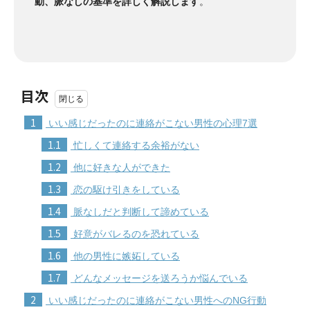
動、脈なしの基準を詳しく解説します
。
目次
1
いい感じだったのに連絡がこない男性の心理7選
1.1
忙しくて連絡する余裕がない
1.2
他に好きな人ができた
1.3
恋の駆け引きをしている
1.4
脈なしだと判断して諦めている
1.5
好意がバレるのを恐れている
1.6
他の男性に嫉妬している
1.7
どんなメッセージを送ろうか悩んでいる
2
いい感じだったのに連絡がこない男性へのNG行動