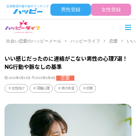
男性登録
女性登録
出会い恋愛のハッピーメール
ハッピーライフ
恋愛
いい
いい感じだったのに連絡がこない男性の心理7選！
NG行動や脈なしの基準
恋愛
2025年5月13日
2025年5月4日
女性向け
深層心理
男の本音
診断