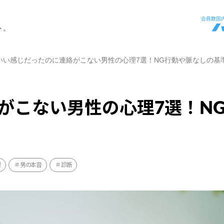
ト。
いい感じだったのに連絡がこない男性の心理7選！NG行動や脈なしの基
がこない男性の心理7選！N
理
男の本音
診断