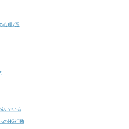
の心理7選
る
悩んでいる
へのNG行動