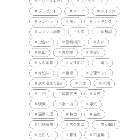
パワースポット
ファッション
プレゼント
メイク
メイク術
メンヘラ
モテ
ランキング
ロマンス詐欺
人気
体験談
出会い
動画紹介
占い
原因
吉崎綾
夢占い
女の本音
女性向け
婚活
対処法
復縁
心理テスト
恋の溜まりBar
恋愛
恋活
手相
改善方法
星座
映画
歌・曲
浮気
深層心理
特徴
生態
用語解説
男の本音
男女向け
男性向け
相性
石言葉