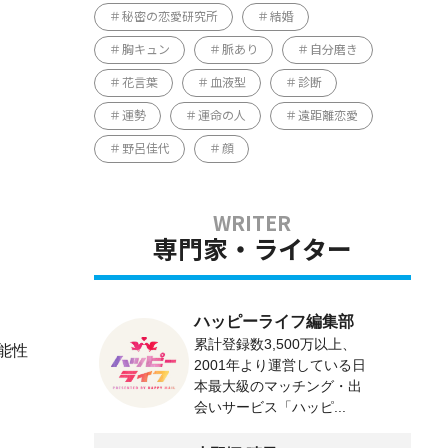
秘密の恋愛研究所
結婚
胸キュン
脈あり
自分磨き
花言葉
血液型
診断
運勢
運命の人
遠距離恋愛
野呂佳代
顔
専門家・ライター
ハッピーライフ編集部
累計登録数3,500万以上、
能性
2001年より運営している日
本最大級のマッチング・出
会いサービス「ハッピ...