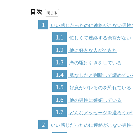
目次
1
いい感じだったのに連絡がこない男性
1.1
忙しくて連絡する余裕がない
1.2
他に好きな人ができた
1.3
恋の駆け引きをしている
1.4
脈なしだと判断して諦めてい
1.5
好意がバレるのを恐れている
1.6
他の男性に嫉妬している
1.7
どんなメッセージを送ろうか
2
いい感じだったのに連絡がこない男性