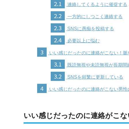
2.1
連絡してくるように催促する
2.2
一方的にしつこく連絡する
2.3
SNSに愚痴を投稿する
2.4
必要以上に悩む
3
いい感じだったのに連絡がこない！脈
3.1
既読無視や未読無視が長期間
3.2
SNSを頻繁に更新している
4
いい感じだったのに連絡がこない男性
いい感じだったのに連絡がこな