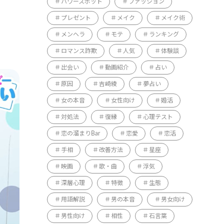
パワースポット
ファッション
プレゼント
メイク
メイク術
メンヘラ
モテ
ランキング
ロマンス詐欺
人気
体験談
出会い
動画紹介
占い
原因
吉崎綾
夢占い
女の本音
女性向け
婚活
対処法
復縁
心理テスト
恋の溜まりBar
恋愛
恋活
手相
改善方法
星座
映画
歌・曲
浮気
深層心理
特徴
生態
用語解説
男の本音
男女向け
男性向け
相性
石言葉