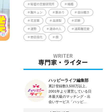
秘密の恋愛研究所
結婚
胸キュン
脈あり
自分磨き
花言葉
血液型
診断
運勢
運命の人
遠距離恋愛
野呂佳代
顔
専門家・ライター
ハッピーライフ編集部
累計登録数3,500万以上、
2001年より運営している日
本最大級のマッチング・出
会いサービス「ハッピ...