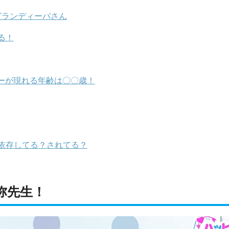
グランディーバさん
る！
ーが現れる年齢は〇〇歳！
依存してる？されてる？
弥先生！