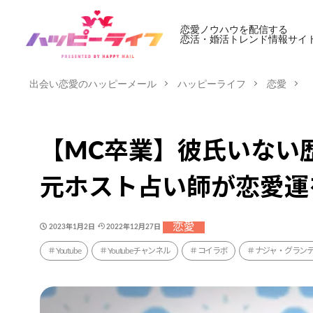
恋愛ノウハウを配信する
恋活・婚活トレンド情報サイ
出会い恋愛のハッピーメール
ハッピーライフ
恋愛
【MC卒業】彼氏いない
元ホスト占い師が恋愛運
恋愛
2023年1月2日
2022年12月27日
Youtube
Youtubeチャンネル
コイラボ
ナジャ・グラン