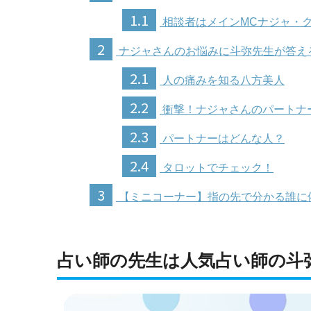
1.1
相談者はメインMCナジャ・
2
ナジャさんのお悩みに斗弥先生が答え
2.1
人の痛みを知る八方美人
2.2
衝撃！ナジャさんのパートナ
2.3
パートナーはどんな人？
2.4
タロットでチェック！
3
【ミニコーナー】指の先で分かる誰に
占い師の先生は人気占い師の斗