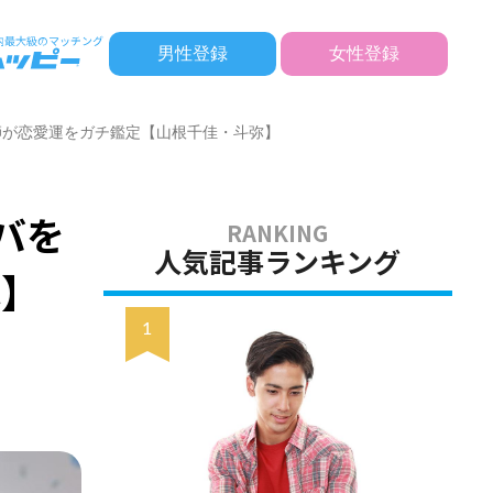
男性登録
女性登録
師が恋愛運をガチ鑑定【山根千佳・斗弥】
バを
人気記事ランキング
弥】