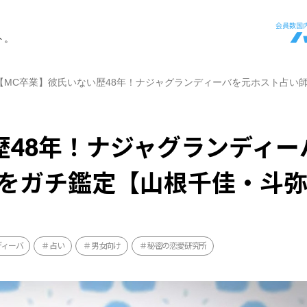
ト。
【MC卒業】彼氏いない歴48年！ナジャグランディーバを元ホスト占い
歴48年！ナジャグランディー
をガチ鑑定【山根千佳・斗
ディーバ
占い
男女向け
秘密の恋愛研究所