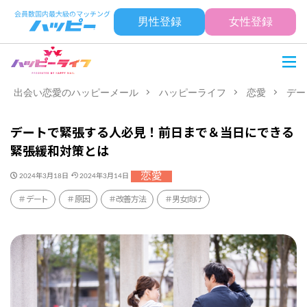
男性登録
女性登録
出会い恋愛のハッピーメール
ハッピーライフ
恋愛
デー
デートで緊張する人必見！前日まで＆当日にできる
緊張緩和対策とは
恋愛
2024年3月18日
2024年3月14日
デート
原因
改善方法
男女向け