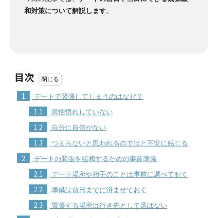
和対策について解説します
。
目次
1
デートで緊張してしまうのはなぜ？
1.1
異性慣れしていない
1.2
自分に自信がない
1.3
つまらないと思われるのではと不安に感じる
2
デートの緊張を緩和するための事前準備
2.1
デート場所や相手のことは事前に調べておく
2.2
準備は前日までに済ませておく
2.3
緊張する場所は行き先として選ばない