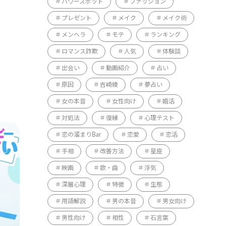
パワースポット
ファッション
プレゼント
メイク
メイク術
メンヘラ
モテ
ランキング
ロマンス詐欺
人気
体験談
出会い
動画紹介
占い
原因
吉崎綾
夢占い
女の本音
女性向け
婚活
対処法
復縁
心理テスト
恋の溜まりBar
恋愛
恋活
手相
改善方法
星座
映画
歌・曲
浮気
深層心理
特徴
生態
用語解説
男の本音
男女向け
男性向け
相性
石言葉