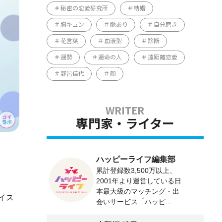
秘密の恋愛研究所
結婚
胸キュン
脈あり
自分磨き
花言葉
血液型
診断
運勢
運命の人
遠距離恋愛
野呂佳代
顔
専門家・ライター
ハッピーライフ編集部
累計登録数3,500万以上、
2001年より運営している日
本最大級のマッチング・出
イス
会いサービス「ハッピ...