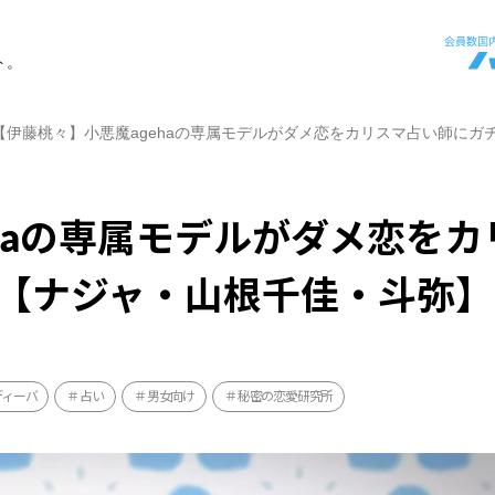
ト。
【伊藤桃々】小悪魔agehaの専属モデルがダメ恋をカリスマ占い師に
haの専属モデルがダメ恋をカ
【ナジャ・山根千佳・斗弥】
ディーバ
占い
男女向け
秘密の恋愛研究所