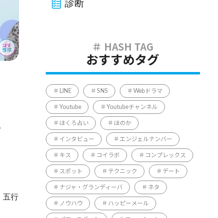
診断
おすすめタグ
LINE
SNS
Webドラマ
Youtube
Youtubeチャンネル
ほくろ占い
ほのか
。
インタビュー
エンジェルナンバー
キス
コイラボ
コンプレックス
スポット
テクニック
デート
ナジャ・グランディーバ
ネタ
。五行
ノウハウ
ハッピーメール