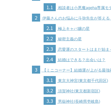
1.1
相談者は小悪魔ageha専属
2
伊藤さんのお悩みに斗弥先生が答える
2.1
極上キャバ嬢の星
2.2
秘密主義の星
2.3
恋愛運のスタートはまだ始ま
2.4
結婚はできる？出会いは？
3
【ミニコーナー】結婚運が上がる最強
3.1
東京大神宮(東京都千代田区)
3.2
須賀神社(東京都新宿区)
3.3
男嶽神社(長崎県壱岐島)