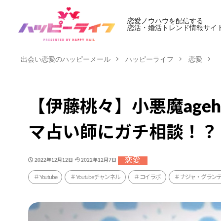
恋愛ノウハウを配信する
恋活・婚活トレンド情報サイ
出会い恋愛のハッピーメール
ハッピーライフ
恋愛
【伊藤桃々】小悪魔age
マ占い師にガチ相談！？
恋愛
2022年12月12日
2022年12月7日
Youtube
Youtubeチャンネル
コイラボ
ナジャ・グラン