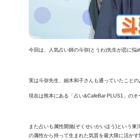
今回は、人気占い師の斗弥(とうわ)先生が恋に悩
実は斗弥先生、細木和子さんも通っていたことの
現在は熊本にある「占い&CafeBar PLUS1
また占いも属性開抛(ぞくせいかいほう)という
の属性から持って生まれた気質を最大限に活かす