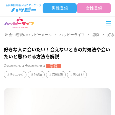
男性登録
女性登録
出会い恋愛のハッピーメール
ハッピーライフ
恋愛
好き
好きな人に会いたい！会えないときの対処法や会い
たいと思わせる方法を解説
恋愛
2025年3月7日
2025年3月5日
テクニック
対処法
深層心理
男女向け