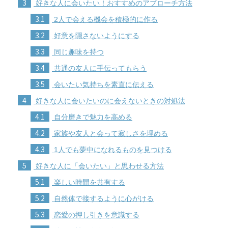
3
好きな人に会いたい！おすすめのアプローチ方法
3.1
2人で会える機会を積極的に作る
3.2
好意を隠さないようにする
3.3
同じ趣味を持つ
3.4
共通の友人に手伝ってもらう
3.5
会いたい気持ちを素直に伝える
4
好きな人に会いたいのに会えないときの対処法
4.1
自分磨きで魅力を高める
4.2
家族や友人と会って寂しさを埋める
4.3
1人でも夢中になれるものを見つける
5
好きな人に「会いたい」と思わせる方法
5.1
楽しい時間を共有する
5.2
自然体で接するように心がける
5.3
恋愛の押し引きを意識する