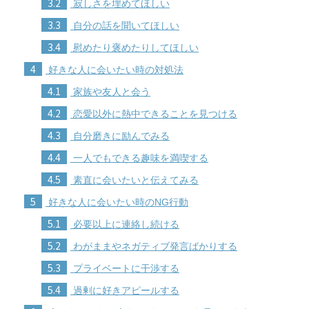
3.2
寂しさを埋めてほしい
3.3
自分の話を聞いてほしい
3.4
慰めたり褒めたりしてほしい
4
好きな人に会いたい時の対処法
4.1
家族や友人と会う
4.2
恋愛以外に熱中できることを見つける
4.3
自分磨きに励んでみる
4.4
一人でもできる趣味を満喫する
4.5
素直に会いたいと伝えてみる
5
好きな人に会いたい時のNG行動
5.1
必要以上に連絡し続ける
5.2
わがままやネガティブ発言ばかりする
5.3
プライベートに干渉する
5.4
過剰に好きアピールする