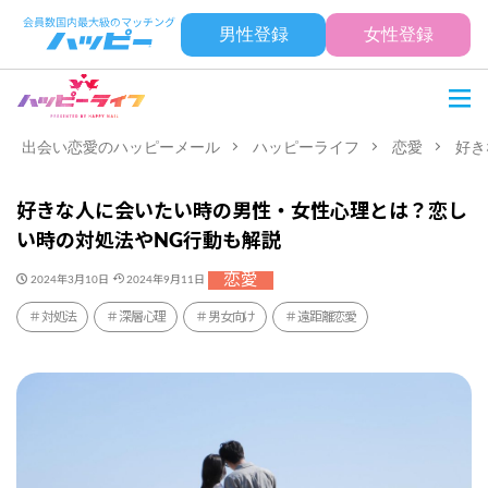
男性登録
女性登録
出会い恋愛のハッピーメール
ハッピーライフ
恋愛
好き
好きな人に会いたい時の男性・女性心理とは？恋し
い時の対処法やNG行動も解説
恋愛
2024年3月10日
2024年9月11日
対処法
深層心理
男女向け
遠距離恋愛