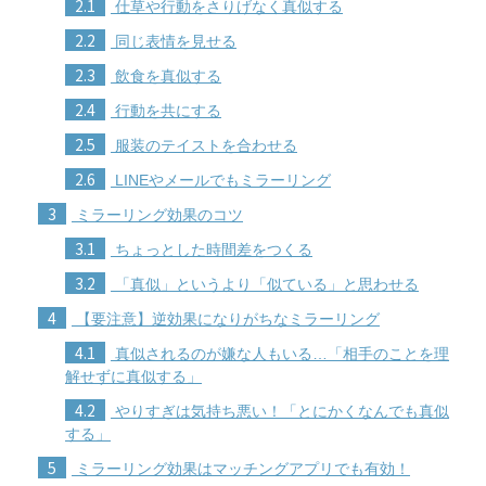
2.1
仕草や行動をさりげなく真似する
2.2
同じ表情を見せる
2.3
飲食を真似する
2.4
行動を共にする
2.5
服装のテイストを合わせる
2.6
LINEやメールでもミラーリング
3
ミラーリング効果のコツ
3.1
ちょっとした時間差をつくる
3.2
「真似」というより「似ている」と思わせる
4
【要注意】逆効果になりがちなミラーリング
4.1
真似されるのが嫌な人もいる…「相手のことを理
解せずに真似する」
4.2
やりすぎは気持ち悪い！「とにかくなんでも真似
する」
5
ミラーリング効果はマッチングアプリでも有効！