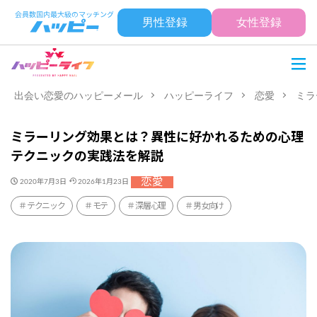
男性登録
女性登録
出会い恋愛のハッピーメール
ハッピーライフ
恋愛
ミラ
ミラーリング効果とは？異性に好かれるための心理
テクニックの実践法を解説
恋愛
2020年7月3日
2026年1月23日
テクニック
モテ
深層心理
男女向け