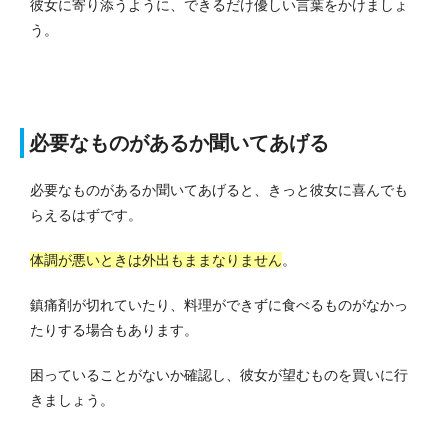
彼女に寄り添うように、できるだけ優しい言葉をかけましょ
う。
必要なものがあるか聞いてあげる
必要なものがあるか聞いてあげると、きっと彼女に喜んでも
らえるはずです。
体調が悪いときは外出もままなりません
。
鎮痛剤が切れていたり、料理ができずに食べるものがなかっ
たりする場合もあります。
困っていることがないか確認し、彼女が望むものを買いに行
きましょう。