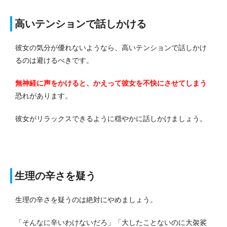
高いテンションで話しかける
彼女の気分が優れないようなら、高いテンションで話しかけ
るのは避けるべきです。
無神経に声をかけると、かえって彼女を不快にさせてしまう
恐れがあります。
彼女がリラックスできるように穏やかに話しかけましょう。
生理の辛さを疑う
生理の辛さを疑うのは絶対にやめましょう。
「そんなに辛いわけないだろ」「大したことないのに大袈裟