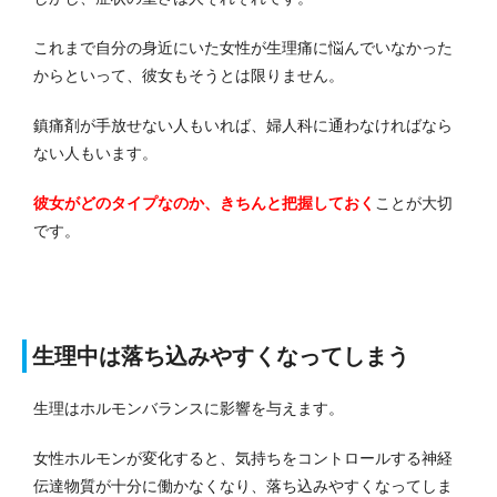
これまで自分の身近にいた女性が生理痛に悩んでいなかった
からといって、彼女もそうとは限りません。
鎮痛剤が手放せない人もいれば、婦人科に通わなければなら
ない人もいます。
彼女がどのタイプなのか、きちんと把握しておく
ことが大切
です。
生理中は落ち込みやすくなってしまう
生理はホルモンバランスに影響を与えます。
女性ホルモンが変化すると、気持ちをコントロールする神経
伝達物質が十分に働かなくなり、落ち込みやすくなってしま