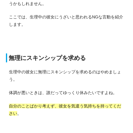
うかもしれません。
ここでは、生理中の彼女にうざいと思われるNGな言動を紹介
します。
無理にスキンシップを求める
生理中の彼女に無理にスキンシップを求めるのはやめましょ
う。
体調が悪いときは、誰だってゆっくり休みたいですよね。
自分のことばかり考えず、彼女を気遣う気持ちを持ってくだ
さい
。