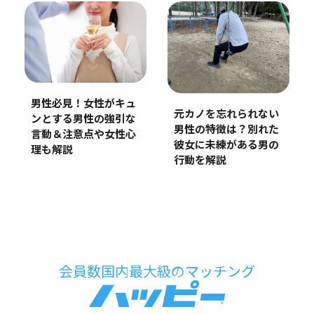
男性必見！女性がキュ
元カノを忘れられない
ンとする男性の強引な
男性の特徴は？別れた
言動＆注意点や女性心
彼女に未練がある男の
理も解説
行動を解説