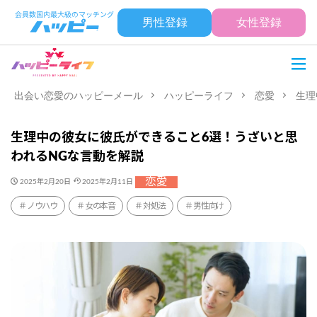
男性登録
女性登録
出会い恋愛のハッピーメール
ハッピーライフ
恋愛
生理
生理中の彼女に彼氏ができること6選！うざいと思
われるNGな言動を解説
恋愛
2025年2月20日
2025年2月11日
ノウハウ
女の本音
対処法
男性向け