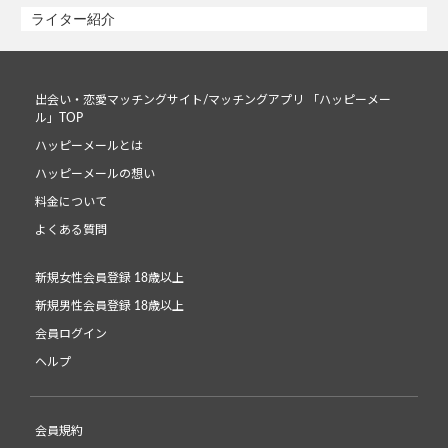
ライター紹介
出会い・恋愛マッチングサイト/マッチングアプリ 「ハッピーメー
ル」TOP
ハッピーメールとは
ハッピーメールの想い
料金について
よくある質問
新規女性会員登録 18歳以上
新規男性会員登録 18歳以上
会員ログイン
ヘルプ
会員規約