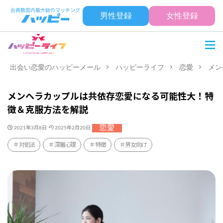
男性登録
女性登録
出会い恋愛のハッピーメール
ハッピーライフ
恋愛
メン
メンヘラカップルは共依存恋愛になる可能性大！特
徴＆克服方法を解説
恋愛
2021年3月8日
2025年2月20日
対処法
深層心理
特徴
男女向け