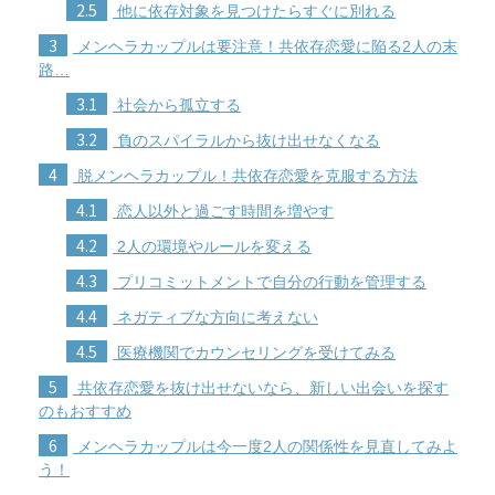
2.5
他に依存対象を見つけたらすぐに別れる
3
メンヘラカップルは要注意！共依存恋愛に陥る2人の末
路…
3.1
社会から孤立する
3.2
負のスパイラルから抜け出せなくなる
4
脱メンヘラカップル！共依存恋愛を克服する方法
4.1
恋人以外と過ごす時間を増やす
4.2
2人の環境やルールを変える
4.3
プリコミットメントで自分の行動を管理する
4.4
ネガティブな方向に考えない
4.5
医療機関でカウンセリングを受けてみる
5
共依存恋愛を抜け出せないなら、新しい出会いを探す
のもおすすめ
6
メンヘラカップルは今一度2人の関係性を見直してみよ
う！