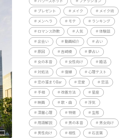
パワースポット
ファッション
プレゼント
メイク
メイク術
メンヘラ
モテ
ランキング
ロマンス詐欺
人気
体験談
出会い
動画紹介
占い
原因
吉崎綾
夢占い
女の本音
女性向け
婚活
対処法
復縁
心理テスト
恋の溜まりBar
恋愛
恋活
手相
改善方法
星座
映画
歌・曲
浮気
深層心理
特徴
生態
用語解説
男の本音
男女向け
男性向け
相性
石言葉