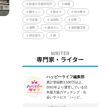
秘密の恋愛研究所
結婚
胸キュン
脈あり
自分磨き
花言葉
血液型
診断
運勢
運命の人
遠距離恋愛
野呂佳代
顔
専門家・ライター
ハッピーライフ編集部
累計登録数3,500万以上、
2001年より運営している日
本最大級のマッチング・出
会いサービス「ハッピ...