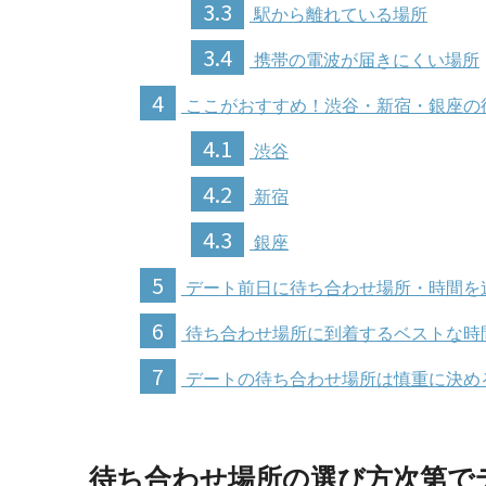
3.3
駅から離れている場所
3.4
携帯の電波が届きにくい場所
4
ここがおすすめ！渋谷・新宿・銀座の
4.1
渋谷
4.2
新宿
4.3
銀座
5
デート前日に待ち合わせ場所・時間を
6
待ち合わせ場所に到着するベストな時
7
デートの待ち合わせ場所は慎重に決め
待ち合わせ場所の選び方次第で