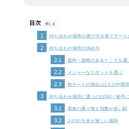
目次
1
待ち合わせ場所の選び方次第でデート
2
待ち合わせ場所の決め方
2.1
屋内・屋根のあるところを選
2.2
メジャーなスポットを選ぶ
2.3
初デートの場合は2人の中間
3
待ち合わせ場所に選ぶのはNG！相手
3.1
電車の乗り換え回数が多い駅
3.2
人の行き来が激しい場所