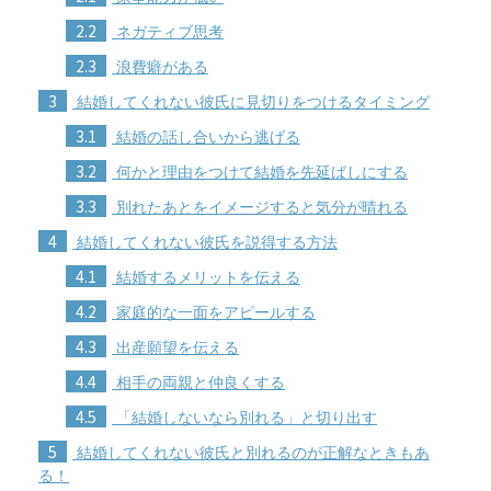
2.2
ネガティブ思考
2.3
浪費癖がある
3
結婚してくれない彼氏に見切りをつけるタイミング
3.1
結婚の話し合いから逃げる
3.2
何かと理由をつけて結婚を先延ばしにする
3.3
別れたあとをイメージすると気分が晴れる
4
結婚してくれない彼氏を説得する方法
4.1
結婚するメリットを伝える
4.2
家庭的な一面をアピールする
4.3
出産願望を伝える
4.4
相手の両親と仲良くする
4.5
「結婚しないなら別れる」と切り出す
5
結婚してくれない彼氏と別れるのが正解なときもあ
る！