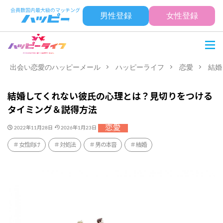
男性登録
女性登録
出会い恋愛のハッピーメール
ハッピーライフ
恋愛
結婚
結婚してくれない彼氏の心理とは？見切りをつける
タイミング＆説得方法
恋愛
2022年11月28日
2026年1月23日
女性向け
対処法
男の本音
結婚