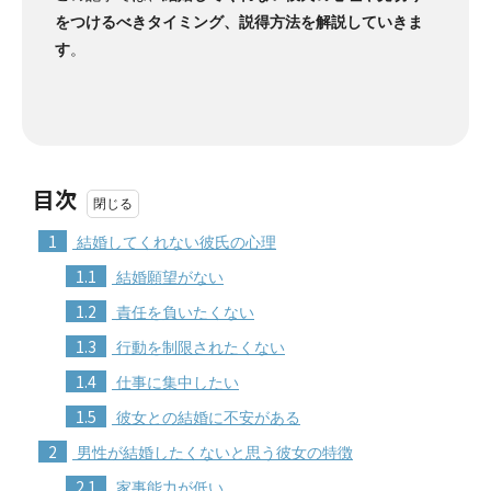
をつけるべきタイミング、説得方法を解説していきま
す
。
目次
1
結婚してくれない彼氏の心理
1.1
結婚願望がない
1.2
責任を負いたくない
1.3
行動を制限されたくない
1.4
仕事に集中したい
1.5
彼女との結婚に不安がある
2
男性が結婚したくないと思う彼女の特徴
2.1
家事能力が低い