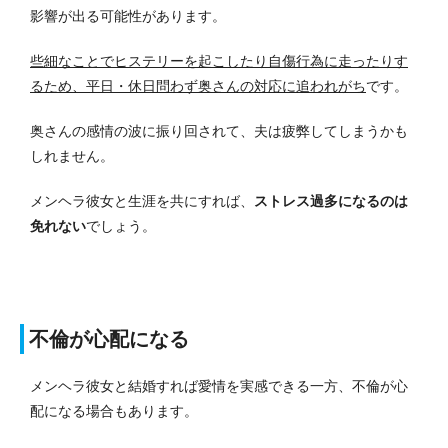
影響が出る可能性があります。
些細なことでヒステリーを起こしたり自傷行為に走ったりす
るため、平日・休日問わず奥さんの対応に追われがち
です。
奥さんの感情の波に振り回されて、夫は疲弊してしまうかも
しれません。
メンヘラ彼女と生涯を共にすれば、
ストレス過多になるのは
免れない
でしょう。
不倫が心配になる
メンヘラ彼女と結婚すれば愛情を実感できる一方、不倫が心
配になる場合もあります。