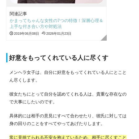
関連記事
かまってちゃんな女性の7つの特徴！深層心理＆
上手な付き合い方や対処法
2019年06月08日
2026年01月23日
好意をもってくれている人に尽くす
メンヘラ女子は、自分に好意をもってくれている人にとこと
ん尽くします。
彼女たちにとって自分を認めてくれる人は、貴重な存在なの
で大事にしたいのです。
具体的には相手の意見にすべて合わせたり、彼氏に対しては
身の回りのことをすべてやってあげたりします。
常に見捨てられる不安を抱えているため、相手に尽くすこと