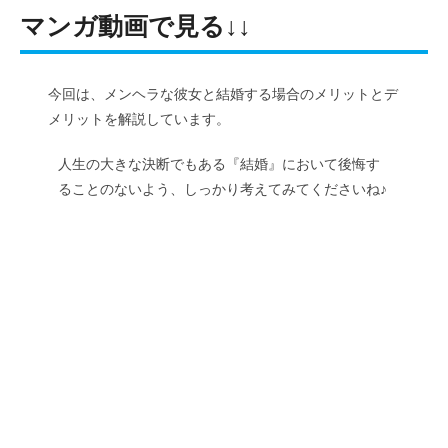
マンガ動画で見る↓↓
今回は、メンヘラな彼女と結婚する場合のメリットとデ
メリットを解説しています。
人生の大きな決断でもある『結婚』において後悔す
ることのないよう、しっかり考えてみてくださいね♪