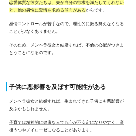
恋愛体質な彼女たちは、夫が自分の欲求を満たしてくれない
と、他の男性に愛情を求める傾向がある
からです。
感情コントロールが苦手なので、理性的に振る舞えなくなる
ことが少なくありません。
そのため、メンヘラ彼女と結婚すれば、不倫の心配がつきま
とうことになるのです。
子供に悪影響を及ぼす可能性がある
メンヘラ彼女と結婚すれば、生まれてきた子供にも悪影響が
及ぶかもしれません。
子育ては精神的に健康な人でも心が不安定になりやすく、産
後うつやノイローゼになることがあります
。