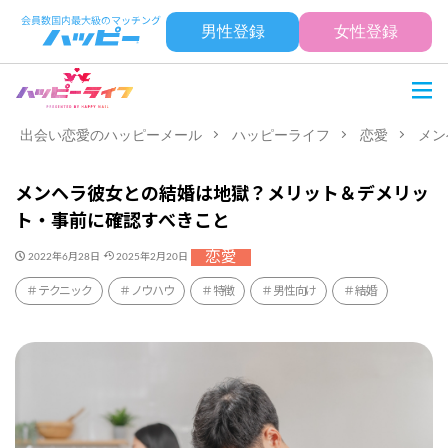
男性登録
女性登録
出会い恋愛のハッピーメール
ハッピーライフ
恋愛
メン
メンヘラ彼女との結婚は地獄？メリット＆デメリッ
ト・事前に確認すべきこと
恋愛
2022年6月28日
2025年2月20日
テクニック
ノウハウ
特徴
男性向け
結婚