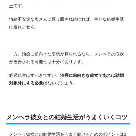
ー
です。
情緒不安定な奥さんに振り回され続ければ、幸せな結婚生活
は送れません。
一方、治療に前向きな姿勢が見られるなら、メンヘラの症状
が改善される可能性は十分にあります。
経過観察はすべきですが、
治療に前向きな彼女であれば結婚
対象外にする必要はない
でしょう。
メンヘラ彼女との結婚生活がうまくいくコツ
メンヘラ彼女との結婚生活をうまく続けるためのポイントは3