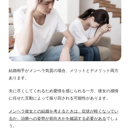
結婚相手がメンヘラ気質の場合、メリットとデメリット両方
あります。
夫に尽くしてくれるため愛情を感じられる一方、彼女の感情
に任せた言動によって振り回される可能性があります。
メンヘラ彼女との結婚を考えるときは、症状が軽くなってい
るか、治療への姿勢が前向きかを確認する必要がある
でしょ
う。