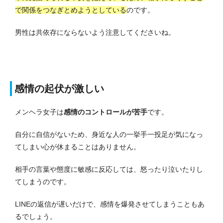
で関係をつなぎとめようとしている
のです。
男性は共依存にならないよう注意してくださいね。
感情の起伏が激しい
メンヘラ女子は
感情のコントロールが苦手
です。
自分に自信がないため、身近な人の一挙手一投足が気になっ
てしまい心が休まることはありません。
相手の言葉や態度に敏感に反応しては、怒ったり泣いたりし
てしまうのです。
LINEの返信が遅いだけで、感情を爆発させてしまうこともあ
るでしょう。