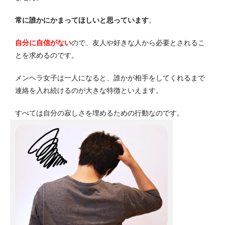
常に誰かにかまってほしいと思っています
。
自分に自信がない
ので、友人や好きな人から必要とされるこ
とを求めるのです。
メンヘラ女子は一人になると、誰かが相手をしてくれるまで
連絡を入れ続けるのが大きな特徴といえます。
すべては自分の寂しさを埋めるための行動なのです。