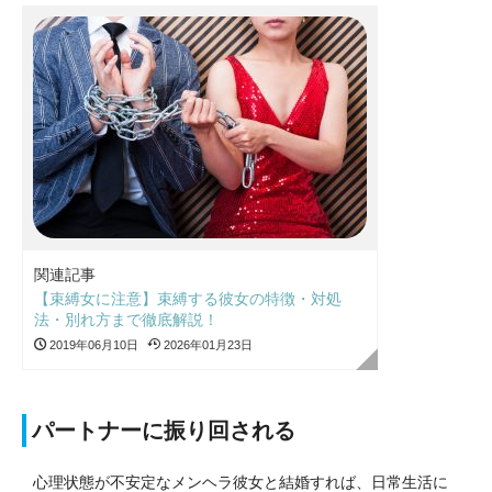
関連記事
【束縛女に注意】束縛する彼女の特徴・対処
法・別れ方まで徹底解説！
2019年06月10日
2026年01月23日
パートナーに振り回される
心理状態が不安定なメンヘラ彼女と結婚すれば、日常生活に