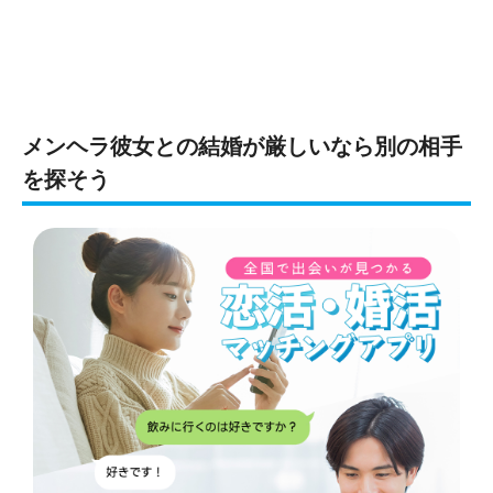
メンヘラ彼女との結婚が厳しいなら別の相手
を探そう