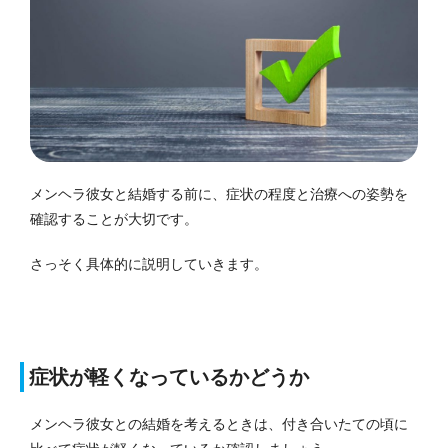
メンヘラ彼女と結婚する前に、症状の程度と治療への姿勢を
確認することが大切です。
さっそく具体的に説明していきます。
症状が軽くなっているかどうか
メンヘラ彼女との結婚を考えるときは、付き合いたての頃に