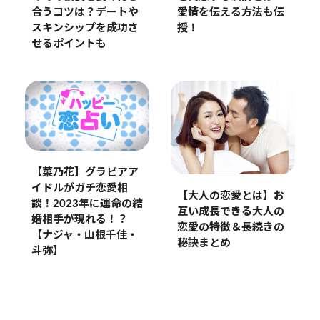
愛情を伝える方法も伝
合うコツは？デートや
授！
スキンシップを成功さ
せるポイントも
【菜乃花】グラビアア
イドルがガチ恋愛相
【大人の恋愛とは】お
談！2023年に運命の結
互い成長できる大人の
婚相手が現れる！？
恋愛の特徴＆長続きの
【ナジャ・山根千佳・
秘訣まとめ
斗弥】