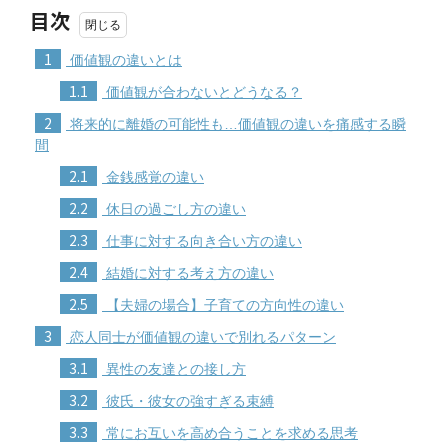
目次
1
価値観の違いとは
1.1
価値観が合わないとどうなる？
2
将来的に離婚の可能性も…価値観の違いを痛感する瞬
間
2.1
金銭感覚の違い
2.2
休日の過ごし方の違い
2.3
仕事に対する向き合い方の違い
2.4
結婚に対する考え方の違い
2.5
【夫婦の場合】子育ての方向性の違い
3
恋人同士が価値観の違いで別れるパターン
3.1
異性の友達との接し方
3.2
彼氏・彼女の強すぎる束縛
3.3
常にお互いを高め合うことを求める思考