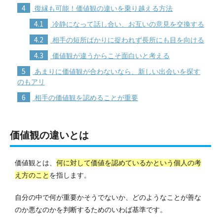
4
復縁も可能！価値観の違いを乗り越える方法
4.1
冷静になって話し合い、お互いの意見を交換する
4.2
相手の短所ばかりに捉われず長所にも目を向ける
4.3
価値観が違うからこそ面白いと考える
5
あまりに価値観が合わないなら、新しい出会いを探す
のもアリ
6
相手の価値観を認めることが重要
価値観の違いとは
価値観とは、
何に対して価値を認めているかという個人の考
え方のこと
を指します。
自分の中で何が重要かそうでないか、どのようなことが善な
のか悪なのかを判断するためのいわば基準です。