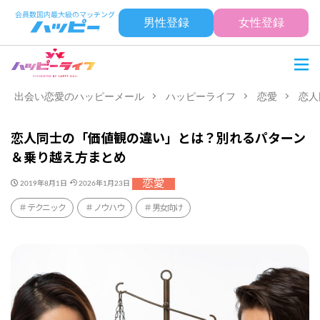
男性登録
女性登録
出会い恋愛のハッピーメール
ハッピーライフ
恋愛
恋人
恋人同士の「価値観の違い」とは？別れるパターン
＆乗り越え方まとめ
恋愛
2019年8月1日
2026年1月23日
テクニック
ノウハウ
男女向け