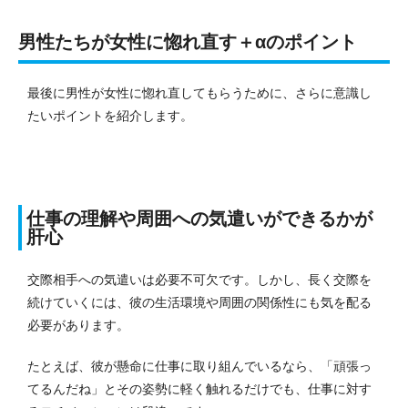
男性たちが女性に惚れ直す＋αのポイント
最後に男性が女性に惚れ直してもらうために、さらに意識し
たいポイントを紹介します。
仕事の理解や周囲への気遣いができるかが
肝心
交際相手への気遣いは必要不可欠です。
しかし、長く交際を
続けていくには、彼の生活環境や周囲の関係性にも気を配る
必要があります。
たとえば、彼が懸命に仕事に取り組んでいるなら、「頑張っ
てるんだね」とその姿勢に軽く触れるだけでも、仕事に対す