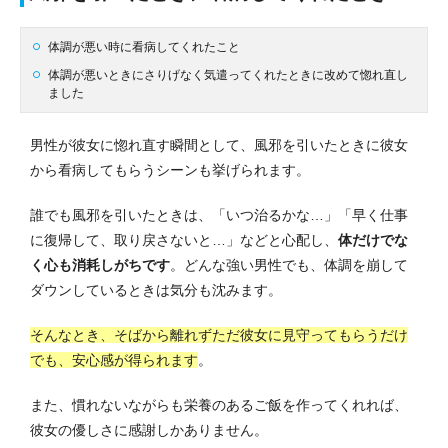
体調が悪い時に看病してくれたこと
体調が悪いときにさりげなく気遣ってくれたときに改めて惚れ直し
ました
男性が彼女に惚れ直す瞬間として、風邪を引いたときに彼女
から看病してもらうシーンも挙げられます。
誰でも風邪を引いたときは、「いつ治るかな…」「早く仕事
に復帰して、取り戻さないと…」などと心配し、
体だけでな
く心も消耗しがちです
。
どんな強い男性でも、体調を崩して
ダウンしているときは気分も沈みます。
そんなとき、そばから離れずただ彼女に見守ってもらうだけ
でも、安心感が得られます
。
また、慣れないながらも栄養のあるご飯を作ってくれれば、
彼女の優しさに感謝しかありません。