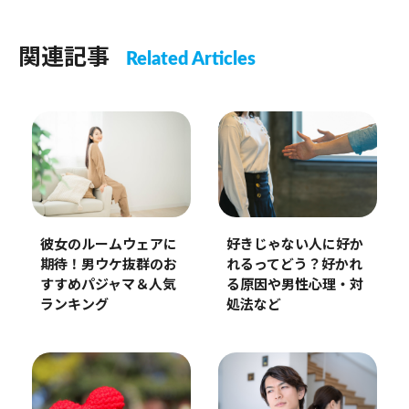
関連記事
Related Articles
彼女のルームウェアに
好きじゃない人に好か
期待！男ウケ抜群のお
れるってどう？好かれ
すすめパジャマ＆人気
る原因や男性心理・対
ランキング
処法など