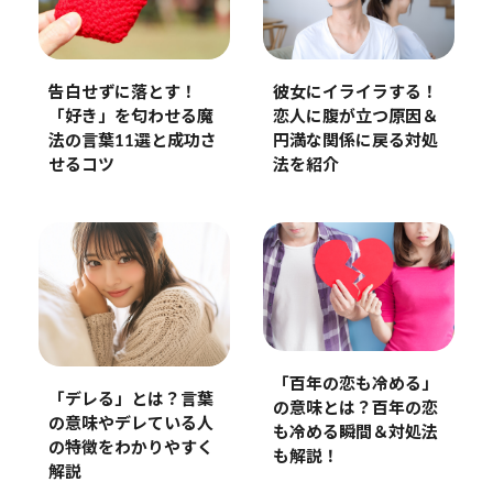
告白せずに落とす！
彼女にイライラする！
「好き」を匂わせる魔
恋人に腹が立つ原因＆
法の言葉11選と成功さ
円満な関係に戻る対処
せるコツ
法を紹介
「百年の恋も冷める」
「デレる」とは？言葉
の意味とは？百年の恋
の意味やデレている人
も冷める瞬間＆対処法
の特徴をわかりやすく
も解説！
解説