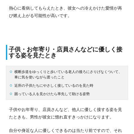
熱心に看病してもらえたとき、彼女への冷えかけた愛情が再
び燃え上がる可能性が高いです。
子供・お年寄り・店員さんなどに優しく接
する姿を見たとき
横断歩道をゆっくりと歩いている老人の後ろにさりげなくついて、
車に気を使いながら渡ったこと
近所の子供たちにやさしく接しているのを見た時
困っている人を見かけたら率先して助ける姿勢
子供やお年寄り、店員さんなど、他人に優しく接する姿を見
たときも、男性が彼女に惚れ直すきっかけになります。
自分や身近な人に優しくできるのは当たり前ですので、それ