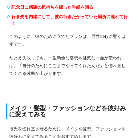
記念日に感謝の気持ちを綴った手紙を贈る
行き先を内緒にして、彼の行きたがっていた場所に連れて行
く
このように、彼のために立てたプランは、男性の心に響くは
ずです。
たとえ失敗しても、一生懸命な姿勢や健気な一面が伝われ
ば、「自分のためにここまでやってくれたんだ」と惚れ直し
てくれる確率が上がります。
メイク・髪型・ファッションなどを彼好み
に変えてみる
彼氏を惚れ直させるために、メイクや髪型、ファッションを
彼好みに変えてみることをおすすめします。