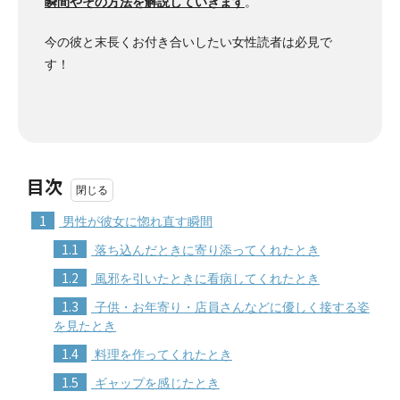
瞬間やその方法を解説していきます
。
今の彼と末長くお付き合いしたい女性読者は必見で
す！
目次
1
男性が彼女に惚れ直す瞬間
1.1
落ち込んだときに寄り添ってくれたとき
1.2
風邪を引いたときに看病してくれたとき
1.3
子供・お年寄り・店員さんなどに優しく接する姿
を見たとき
1.4
料理を作ってくれたとき
1.5
ギャップを感じたとき