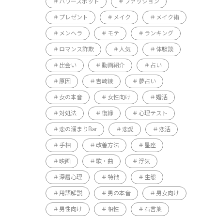
パワースポット
ファッション
プレゼント
メイク
メイク術
メンヘラ
モテ
ランキング
ロマンス詐欺
人気
体験談
出会い
動画紹介
占い
原因
吉崎綾
夢占い
女の本音
女性向け
婚活
対処法
復縁
心理テスト
恋の溜まりBar
恋愛
恋活
手相
改善方法
星座
映画
歌・曲
浮気
深層心理
特徴
生態
用語解説
男の本音
男女向け
男性向け
相性
石言葉