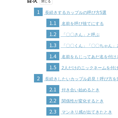
目次
1
長続きするカップルの呼び方5選
1.1
名前を呼び捨てにする
1.2
「〇〇さん」と呼ぶ
1.3
「〇〇くん」「〇〇ちゃん」
1.4
名前をもじってあだ名を付け
1.5
2人だけのニックネームを付
2
長続きしたいカップル必見！呼び方を
2.1
付き合い始めるとき
2.2
関係性が変化するとき
2.3
マンネリ感が出てきたとき