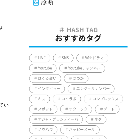
診断
ょ
おすすめタグ
LINE
SNS
Webドラマ
Youtube
Youtubeチャンネル
ほくろ占い
ほのか
インタビュー
エンジェルナンバー
キス
コイラボ
コンプレックス
てい
スポット
テクニック
デート
ナジャ・グランディーバ
ネタ
ノウハウ
ハッピーメール