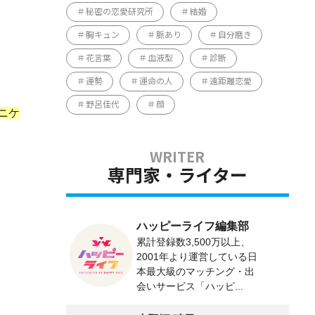
秘密の恋愛研究所
結婚
胸キュン
脈あり
自分磨き
花言葉
血液型
診断
運勢
運命の人
遠距離恋愛
野呂佳代
顔
ニケ
専門家・ライター
ハッピーライフ編集部
累計登録数3,500万以上、
2001年より運営している日
本最大級のマッチング・出
会いサービス「ハッピ...