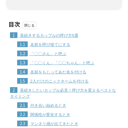
目次
1
長続きするカップルの呼び方5選
1.1
名前を呼び捨てにする
1.2
「〇〇さん」と呼ぶ
1.3
「〇〇くん」「〇〇ちゃん」と呼ぶ
1.4
名前をもじってあだ名を付ける
1.5
2人だけのニックネームを付ける
2
長続きしたいカップル必見！呼び方を変えるベストな
タイミング
2.1
付き合い始めるとき
2.2
関係性が変化するとき
2.3
マンネリ感が出てきたとき