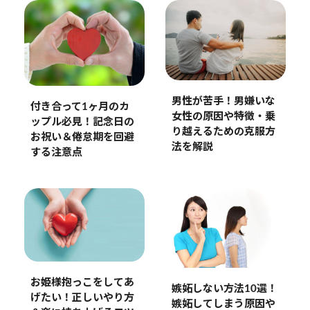
男性が苦手！男嫌いな
付き合って1ヶ月のカ
女性の原因や特徴・乗
ップル必見！記念日の
り越えるための克服方
お祝い＆倦怠期を回避
法を解説
する注意点
お姫様抱っこをしてあ
嫉妬しない方法10選！
げたい！正しいやり方
嫉妬してしまう原因や