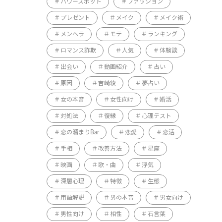
パワースポット
ファッション
プレゼント
メイク
メイク術
メンヘラ
モテ
ランキング
ロマンス詐欺
人気
体験談
出会い
動画紹介
占い
原因
吉崎綾
夢占い
女の本音
女性向け
婚活
対処法
復縁
心理テスト
恋の溜まりBar
恋愛
恋活
手相
改善方法
星座
映画
歌・曲
浮気
深層心理
特徴
生態
用語解説
男の本音
男女向け
男性向け
相性
石言葉