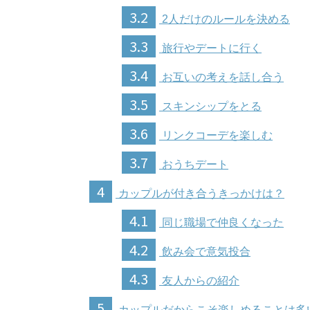
3.2
2人だけのルールを決める
3.3
旅行やデートに行く
3.4
お互いの考えを話し合う
3.5
スキンシップをとる
3.6
リンクコーデを楽しむ
3.7
おうちデート
4
カップルが付き合うきっかけは？
4.1
同じ職場で仲良くなった
4.2
飲み会で意気投合
4.3
友人からの紹介
5
カップルだからこそ楽しめることは多