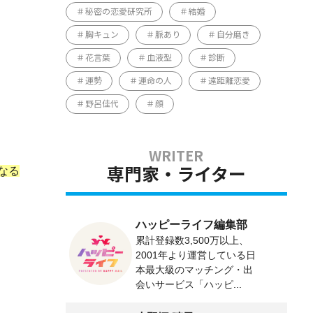
秘密の恋愛研究所
結婚
胸キュン
脈あり
自分磨き
花言葉
血液型
診断
運勢
運命の人
遠距離恋愛
野呂佳代
顔
なる
専門家・ライター
ハッピーライフ編集部
累計登録数3,500万以上、
2001年より運営している日
本最大級のマッチング・出
会いサービス「ハッピ...