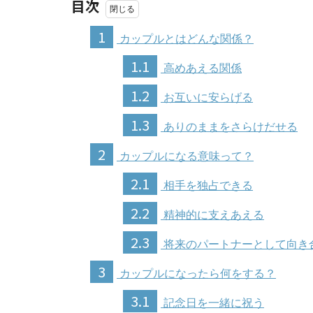
目次
1
カップルとはどんな関係？
1.1
高めあえる関係
1.2
お互いに安らげる
1.3
ありのままをさらけだせる
2
カップルになる意味って？
2.1
相手を独占できる
2.2
精神的に支えあえる
2.3
将来のパートナーとして向き
3
カップルになったら何をする？
3.1
記念日を一緒に祝う