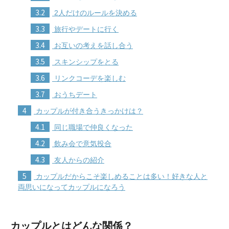
3.2
2人だけのルールを決める
3.3
旅行やデートに行く
3.4
お互いの考えを話し合う
3.5
スキンシップをとる
3.6
リンクコーデを楽しむ
3.7
おうちデート
4
カップルが付き合うきっかけは？
4.1
同じ職場で仲良くなった
4.2
飲み会で意気投合
4.3
友人からの紹介
5
カップルだからこそ楽しめることは多い！好きな人と
両思いになってカップルになろう
カップルとはどんな関係？