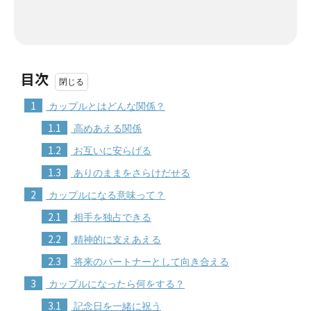
目次
1
カップルとはどんな関係？
1.1
高めあえる関係
1.2
お互いに安らげる
1.3
ありのままをさらけだせる
2
カップルになる意味って？
2.1
相手を独占できる
2.2
精神的に支えあえる
2.3
将来のパートナーとして向き合える
3
カップルになったら何をする？
3.1
記念日を一緒に祝う