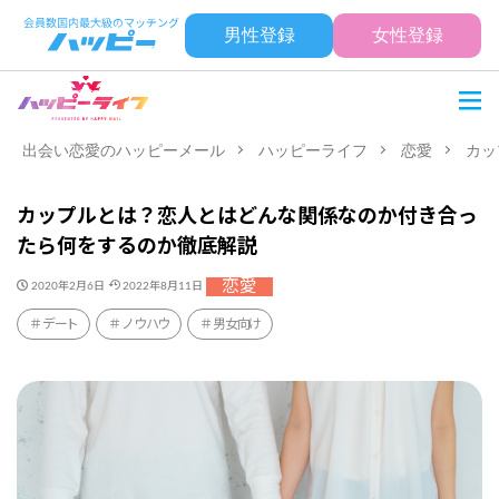
男性登録
女性登録
出会い恋愛のハッピーメール
ハッピーライフ
恋愛
カッ
カップルとは？恋人とはどんな関係なのか付き合っ
たら何をするのか徹底解説
恋愛
2020年2月6日
2022年8月11日
デート
ノウハウ
男女向け