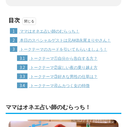
目次
1
ママはオネエ占い師のむらっち！
2
本日のスペシャルゲストは元AKB永尾まりやさん！
3
トークテーマのカードを引いてもらいましょう！
3.1
トークテーマ①自分から告白する方？
3.2
トークテーマ②寂しい夜の乗り越え方
3.3
トークテーマ③好きな男性の仕草は？
3.4
トークテーマ④ムカつく女の特徴
ママはオネエ占い師のむらっち！