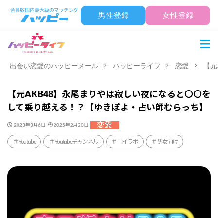
男性登録
女性登録
出会い恋愛のハッピーメール
ハッピーライフ
恋愛
【元
【元AKB48】永尾まりやは寂しい夜になると〇〇を
して乗り越える！？【ゆきぽよ・占い師むらっち】
恋愛
2023年3月6日
2025年2月20日
Youtube
Youtubeチャンネル
コイラボ
男女向け