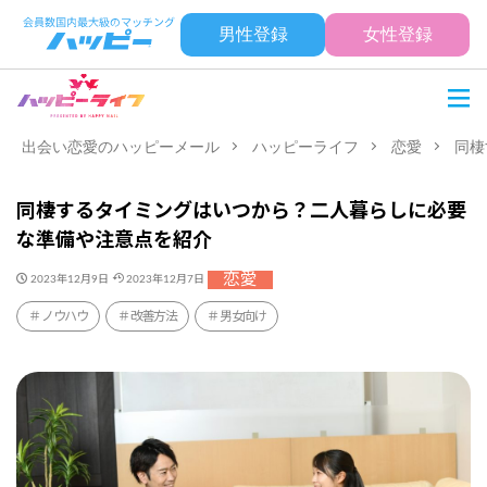
男性登録
女性登録
出会い恋愛のハッピーメール
ハッピーライフ
恋愛
同棲
同棲するタイミングはいつから？二人暮らしに必要
な準備や注意点を紹介
恋愛
2023年12月9日
2023年12月7日
ノウハウ
改善方法
男女向け