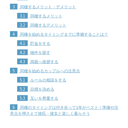
3
同棲するメリット・デメリット
3.1
同棲するメリット
3.2
同棲するデメリット
4
同棲を始めるタイミングまでに準備することは？
4.1
貯金をする
4.2
物件を探す
4.3
両親へ挨拶する
5
同棲を始めるカップルへの注意点
5.1
ルールの相談をする
5.2
目標を決める
5.3
互いを尊重する
6
同棲のタイミングは付き合って1年がベスト！準備や注
意点を押さえて彼氏・彼女と楽しく暮らそう