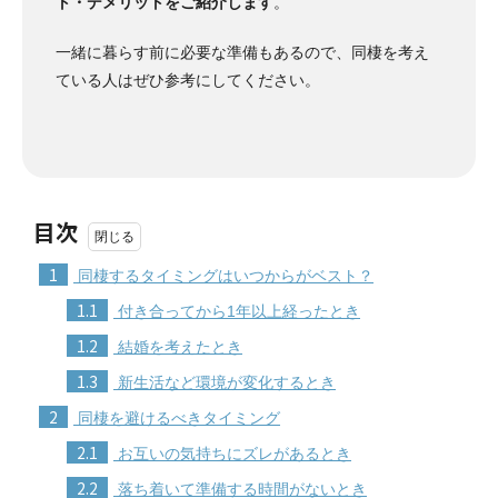
ト・デメリットをご紹介します
。
一緒に暮らす前に必要な準備もあるので、同棲を考え
ている人はぜひ参考にしてください。
目次
1
同棲するタイミングはいつからがベスト？
1.1
付き合ってから1年以上経ったとき
1.2
結婚を考えたとき
1.3
新生活など環境が変化するとき
2
同棲を避けるべきタイミング
2.1
お互いの気持ちにズレがあるとき
2.2
落ち着いて準備する時間がないとき