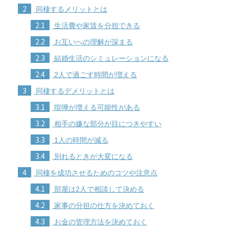
2
同棲するメリットとは
2.1
生活費や家賃を分担できる
2.2
お互いへの理解が深まる
2.3
結婚生活のシミュレーションになる
2.4
2人で過ごす時間が増える
3
同棲するデメリットとは
3.1
喧嘩が増える可能性がある
3.2
相手の嫌な部分が目につきやすい
3.3
1人の時間が減る
3.4
別れるときが大変になる
4
同棲を成功させるためのコツや注意点
4.1
部屋は2人で相談して決める
4.2
家事の分担の仕方を決めておく
4.3
お金の管理方法を決めておく