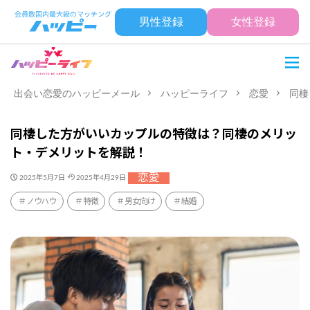
男性登録
女性登録
出会い恋愛のハッピーメール
ハッピーライフ
恋愛
同棲
同棲した方がいいカップルの特徴は？同棲のメリッ
ト・デメリットを解説！
恋愛
2025年5月7日
2025年4月29日
ノウハウ
特徴
男女向け
結婚