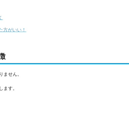
く
た方がいい！
徴
りません。
します。