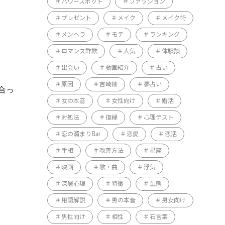
パワースポット
ファッション
プレゼント
メイク
メイク術
メンヘラ
モテ
ランキング
ロマンス詐欺
人気
体験談
出会い
動画紹介
占い
原因
吉崎綾
夢占い
合っ
女の本音
女性向け
婚活
対処法
復縁
心理テスト
恋の溜まりBar
恋愛
恋活
手相
改善方法
星座
映画
歌・曲
浮気
深層心理
特徴
生態
用語解説
男の本音
男女向け
男性向け
相性
石言葉