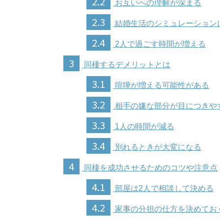
2.2
お互いへの理解が深まる
2.3
結婚生活のシミュレーション
2.4
2人で過ごす時間が増える
3
同棲するデメリットとは
3.1
喧嘩が増える可能性がある
3.2
相手の嫌な部分が目につきや
3.3
1人の時間が減る
3.4
別れるときが大変になる
4
同棲を成功させるためのコツや注意点
4.1
部屋は2人で相談して決める
4.2
家事の分担の仕方を決めてお