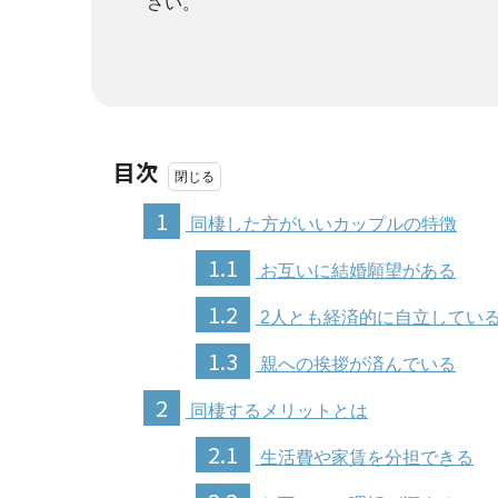
さい。
目次
1
同棲した方がいいカップルの特徴
1.1
お互いに結婚願望がある
1.2
2人とも経済的に自立してい
1.3
親への挨拶が済んでいる
2
同棲するメリットとは
2.1
生活費や家賃を分担できる