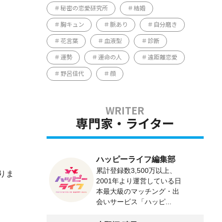
秘密の恋愛研究所
結婚
胸キュン
脈あり
自分磨き
花言葉
血液型
診断
運勢
運命の人
遠距離恋愛
野呂佳代
顔
専門家・ライター
ハッピーライフ編集部
累計登録数3,500万以上、
りま
2001年より運営している日
本最大級のマッチング・出
会いサービス「ハッピ...