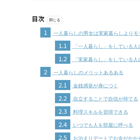
目次
1
一人暮らしの男女は実家暮らしよりモ
1.1
「一人暮らし」をしている人
1.2
「実家暮らし」をしている人
2
一人暮らしのメリットあるある
2.1
金銭感覚が身につく
2.2
自立することで自信が持てる
2.3
料理スキルを習得できる
2.4
いつでも人を部屋に呼べる
2.5
お泊まりデートでお金がかか