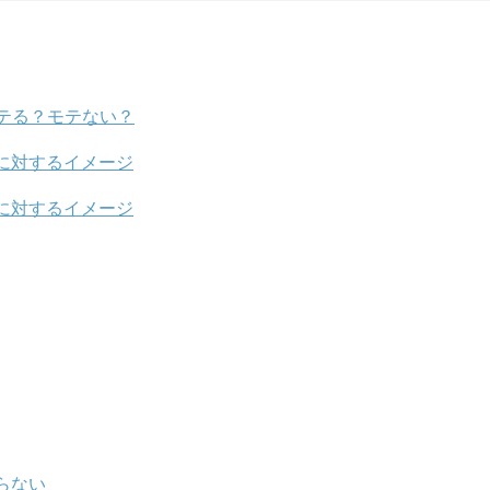
テる？モテない？
に対するイメージ
に対するイメージ
らない