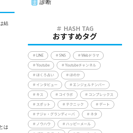
診断
は結
おすすめタグ
LINE
SNS
Webドラマ
Youtube
Youtubeチャンネル
ほくろ占い
ほのか
インタビュー
エンジェルナンバー
キス
コイラボ
コンプレックス
スポット
テクニック
デート
ナジャ・グランディーバ
ネタ
ノウハウ
ハッピーメール
とは