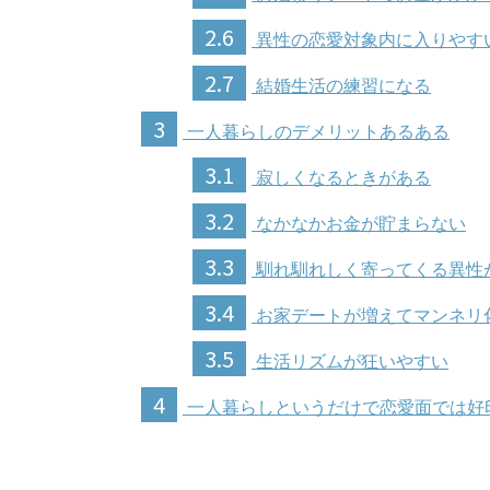
2.6
異性の恋愛対象内に入りやす
2.7
結婚生活の練習になる
3
一人暮らしのデメリットあるある
3.1
寂しくなるときがある
3.2
なかなかお金が貯まらない
3.3
馴れ馴れしく寄ってくる異性
3.4
お家デートが増えてマンネリ
3.5
生活リズムが狂いやすい
4
一人暮らしというだけで恋愛面では好