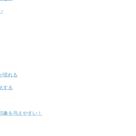
い
が現れる
化する
印象を与えやすい！