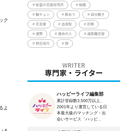
秘密の恋愛研究所
結婚
胸キュン
脈あり
自分磨き
ック
花言葉
血液型
診断
運勢
運命の人
遠距離恋愛
野呂佳代
顔
専門家・ライター
ハッピーライフ編集部
累計登録数3,500万以上、
2001年より運営している日
るよ
本最大級のマッチング・出
会いサービス「ハッピ...
いま