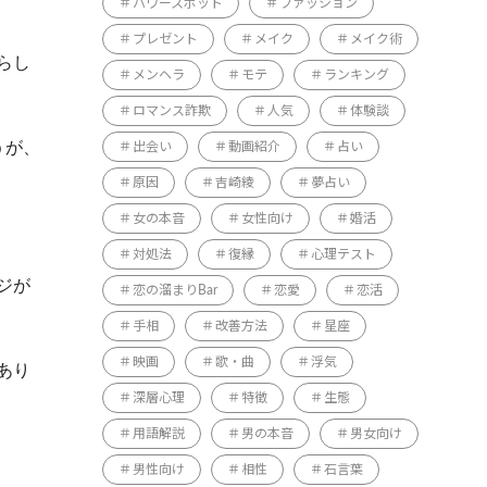
パワースポット
ファッション
プレゼント
メイク
メイク術
らし
メンヘラ
モテ
ランキング
ロマンス詐欺
人気
体験談
うが、
出会い
動画紹介
占い
原因
吉崎綾
夢占い
女の本音
女性向け
婚活
対処法
復縁
心理テスト
ジが
恋の溜まりBar
恋愛
恋活
手相
改善方法
星座
映画
歌・曲
浮気
あり
深層心理
特徴
生態
用語解説
男の本音
男女向け
男性向け
相性
石言葉