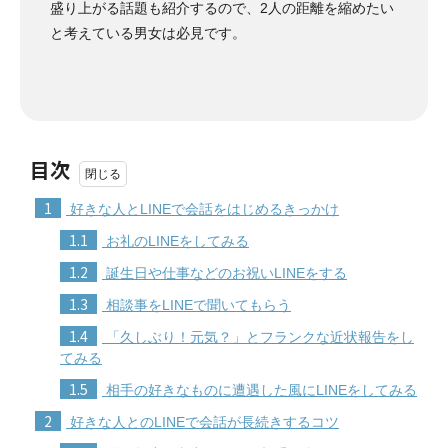
盛り上がる話題も紹介するので、2人の距離を縮めたい
と考えている男女は必見です。
目次
1
好きな人とLINEで会話をはじめるきっかけ
1.1
お礼のLINEをしてみる
1.2
誕生日や仕事などのお祝いLINEをする
1.3
相談事をLINEで聞いてもらう
1.4
「久しぶり！元気？」とフランクな近状報告をし
てみる
1.5
相手の好きなものに遭遇した風にLINEをしてみる
2
好きな人とのLINEで会話が長続きするコツ