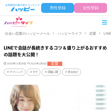
男性登録
女性登録
出会い恋愛のハッピーメール
ハッピーライフ
恋愛
LI
LINEで会話が長続きするコツ＆盛り上がるおすすめ
の話題を大公開！
恋愛
2020年11月28日
2026年1月6日
テクニック
モテ
深層心理
男女向け