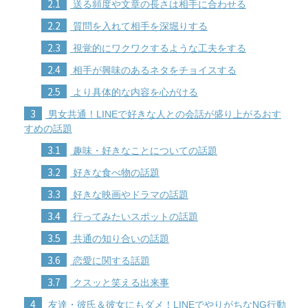
2.1
送る頻度や文章の長さは相手に合わせる
2.2
質問を入れて相手を深堀りする
2.3
視覚的にワクワクするような工夫をする
2.4
相手が興味のあるネタをチョイスする
2.5
より具体的な内容を心がける
3
男女共通！LINEで好きな人との会話が盛り上がるおす
すめの話題
3.1
趣味・好きなことについての話題
3.2
好きな食べ物の話題
3.3
好きな映画やドラマの話題
3.4
行ってみたいスポットの話題
3.5
共通の知り合いの話題
3.6
恋愛に関する話題
3.7
クスッと笑える出来事
4
友達・彼氏＆彼女にもダメ！LINEでやりがちなNG行動