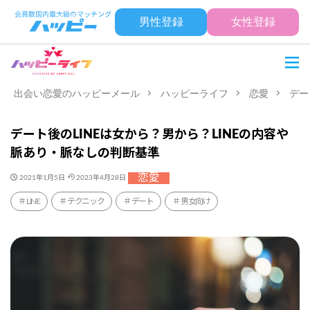
男性登録
女性登録
出会い恋愛のハッピーメール
ハッピーライフ
恋愛
デー
デート後のLINEは女から？男から？LINEの内容や
脈あり・脈なしの判断基準
恋愛
2021年1月5日
2023年4月28日
LINE
テクニック
デート
男女向け