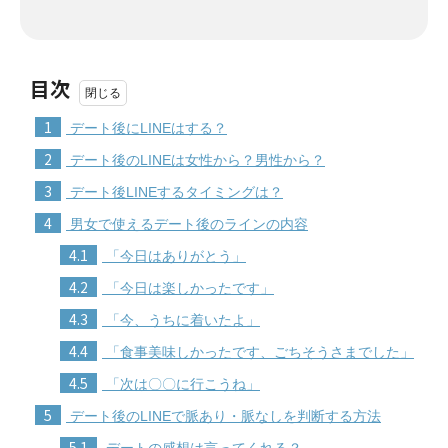
目次
1
デート後にLINEはする？
2
デート後のLINEは女性から？男性から？
3
デート後LINEするタイミングは？
4
男女で使えるデート後のラインの内容
4.1
「今日はありがとう」
4.2
「今日は楽しかったです」
4.3
「今、うちに着いたよ」
4.4
「食事美味しかったです、ごちそうさまでした」
4.5
「次は〇〇に行こうね」
5
デート後のLINEで脈あり・脈なしを判断する方法
5.1
デートの感想は言ってくれる？