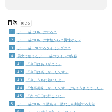
目次
1
デート後にLINEはする？
2
デート後のLINEは女性から？男性から？
3
デート後LINEするタイミングは？
4
男女で使えるデート後のラインの内容
4.1
「今日はありがとう」
4.2
「今日は楽しかったです」
4.3
「今、うちに着いたよ」
4.4
「食事美味しかったです、ごちそうさまでした」
4.5
「次は〇〇に行こうね」
5
デート後のLINEで脈あり・脈なしを判断する方法
5.1
デートの感想は言ってくれる？