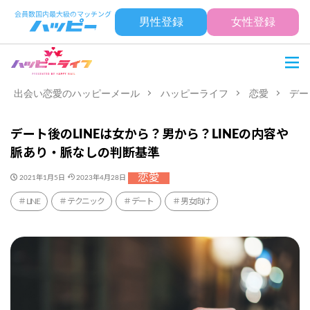
男性登録
女性登録
出会い恋愛のハッピーメール
ハッピーライフ
恋愛
デー
デート後のLINEは女から？男から？LINEの内容や
脈あり・脈なしの判断基準
恋愛
2021年1月5日
2023年4月28日
LINE
テクニック
デート
男女向け