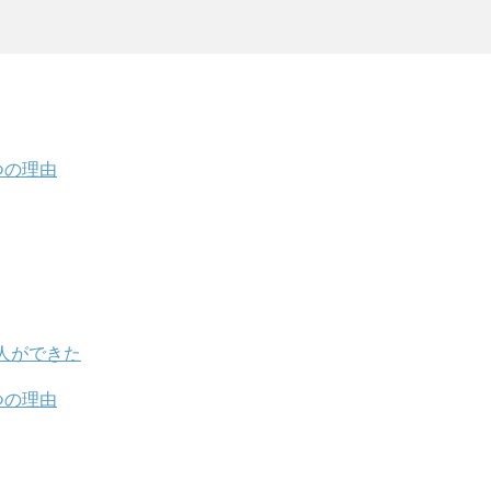
つの理由
人ができた
つの理由