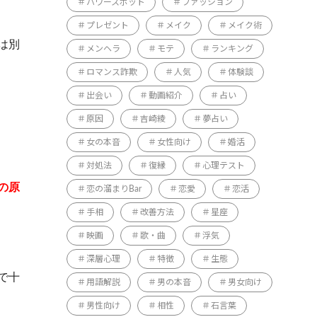
パワースポット
ファッション
プレゼント
メイク
メイク術
は別
メンヘラ
モテ
ランキング
ロマンス詐欺
人気
体験談
出会い
動画紹介
占い
原因
吉崎綾
夢占い
女の本音
女性向け
婚活
対処法
復縁
心理テスト
の原
恋の溜まりBar
恋愛
恋活
手相
改善方法
星座
映画
歌・曲
浮気
深層心理
特徴
生態
で十
用語解説
男の本音
男女向け
男性向け
相性
石言葉