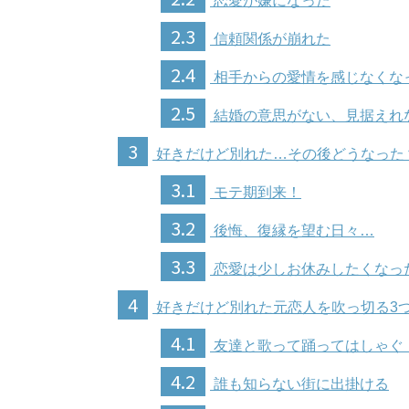
恋愛が嫌になった
2.3
信頼関係が崩れた
2.4
相手からの愛情を感じなくな
2.5
結婚の意思がない、見据えれ
3
好きだけど別れた…その後どうなった
3.1
モテ期到来！
3.2
後悔、復縁を望む日々…
3.3
恋愛は少しお休みしたくなっ
4
好きだけど別れた元恋人を吹っ切る3
4.1
友達と歌って踊ってはしゃぐ
4.2
誰も知らない街に出掛ける