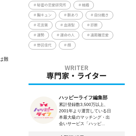
秘密の恋愛研究所
結婚
胸キュン
脈あり
自分磨き
花言葉
血液型
診断
運勢
運命の人
遠距離恋愛
野呂佳代
顔
は難
専門家・ライター
ハッピーライフ編集部
累計登録数3,500万以上、
2001年より運営している日
本最大級のマッチング・出
会いサービス「ハッピ...