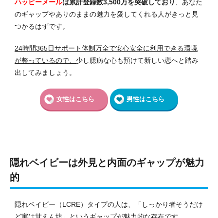
ハッピーメール
は累計登録数3,500万を突破しており
、あなた
のギャップやありのままの魅力を愛してくれる人がきっと見
つかるはずです。
24時間365日サポート体制万全で安心安全に利用できる環境
が整っているので、
少し臆病な心も預けて新しい恋へと踏み
出してみましょう。
女性はこちら
男性はこちら
隠れベイビーは外見と内面のギャップが魅力
的
隠れベイビー（LCRE）タイプの人は、「しっかり者そうだけ
ど実は甘えん坊」というギャップが魅力的な存在です。