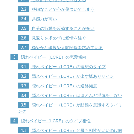
2.3
些細なことで心が傷ついてしまう
2.4
共感力が高い
2.5
自分の行動を反省することが多い
2.6
見返りを求めずに愛情を注ぐ
2.7
穏やかな環境や人間関係を求めている
3
隠れベイビー（LCRE）の恋愛傾向
3.1
隠れベイビー（LCRE）の理想のタイプ
3.2
隠れベイビー（LCRE）が出す脈ありサイン
3.3
隠れベイビー（LCRE）の連絡頻度
3.4
隠れベイビー（LCRE）はほとんど浮気をしない
3.5
隠れベイビー（LCRE）が結婚を意識するタイミ
ング
4
隠れベイビー（LCRE）のタイプ相性
4.1
隠れベイビー（LCRE）と最も相性がいいのは敏