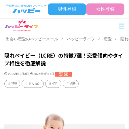
男性登録
女性登録
出会い恋愛のハッピーメール
ハッピーライフ
恋愛
隠れ
隠れベイビー（LCRE）の特徴7選！恋愛傾向やタイ
プ相性を徹底解説
恋愛
2025年12月3日
2026年4月14日
特徴
男女向け
相性
診断