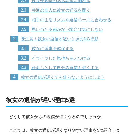
2.2
彼女が興味のある話題に触れる
2.3
共通の友人に彼女の近況を聞く
2.4
相手の生活リズムや返信ペースに合わせる
2.5
思い当たる節がない場合は気にしない
3
要注意！彼女の返信が遅いときのNG行動
3.1
彼女に返事を催促する
3.2
イライラした気持ちをぶつける
3.3
仕返しとして自分の返信も遅くする
4
彼女の返信が遅くても焦らないようにしよう
彼女の返信が遅い理由5選
どうして彼女からの返信が遅くなるのでしょうか。
ここでは、彼女の返信が遅くなりやすい理由を5つ紹介しま