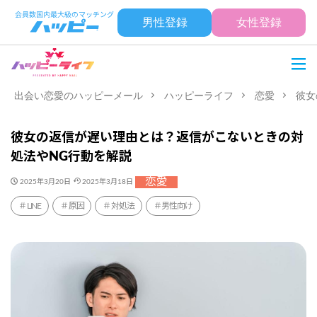
男性登録
女性登録
出会い恋愛のハッピーメール
ハッピーライフ
恋愛
彼女
彼女の返信が遅い理由とは？返信がこないときの対
処法やNG行動を解説
恋愛
2025年3月20日
2025年3月18日
LINE
原因
対処法
男性向け