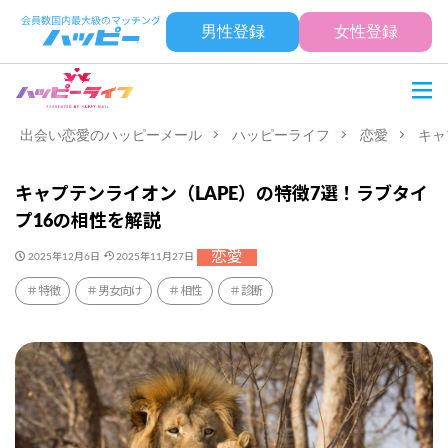
男性登録
女性登録
出会い恋愛のハッピーメール
ハッピーライフ
恋愛
キャ
キャプテンライオン（LAPE）の特徴7選！ラブタイ
プ16の相性を解説
恋愛
2025年12月6日
2025年11月27日
特徴
男女向け
相性
診断