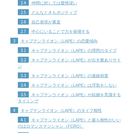
2.4
仲間に対しては愛情深い
2.5
どんなときもポジティブ
2.6
自己表現が素直
2.7
中心にいることで力を発揮する
3
キャプテンライオン（LAPE）の恋愛傾向
3.1
キャプテンライオン（LAPE）の理想のタイプ
3.2
キャプテンライオン（LAPE）が出す脈ありサイ
ン
3.3
キャプテンライオン（LAPE）の連絡頻度
3.4
キャプテンライオン（LAPE）は浮気をしない
3.5
キャプテンライオン（LAPE）が結婚を意識する
タイミング
4
キャプテンライオン（LAPE）のタイプ相性
4.1
キャプテンライオン（LAPE）と最も相性がいい
のはロマンスマジシャン（FCRO）